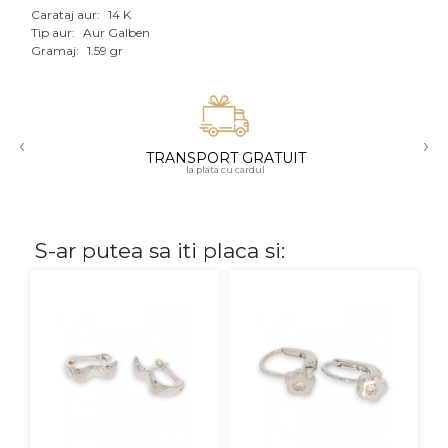
Carataj aur:
14 K
Aur mixt
Tip aur:
Aur Galben
Gramaj:
1.59 gr
CARATAJ
14K
‹
›
18K
TRANSPORT GRATUIT
la plata cu cardul
22K
PIATRA
S-ar putea sa iti placa si:
Fara pietre
Cu pietre
Diamante