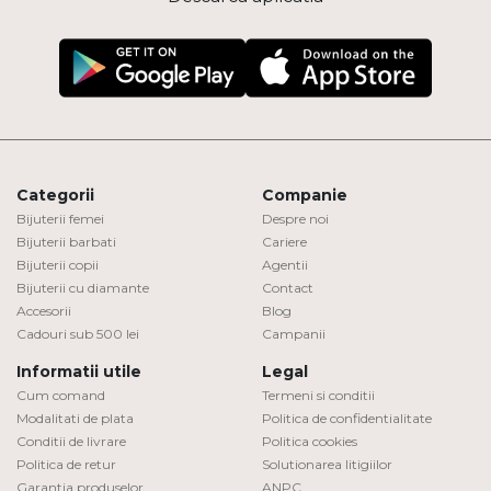
Categorii
Companie
Bijuterii femei
Despre noi
Bijuterii barbati
Cariere
Bijuterii copii
Agentii
Bijuterii cu diamante
Contact
Accesorii
Blog
Cadouri sub 500 lei
Campanii
Informatii utile
Legal
Cum comand
Termeni si conditii
Modalitati de plata
Politica de confidentialitate
Conditii de livrare
Politica cookies
Politica de retur
Solutionarea litigiilor
Garantia produselor
ANPC