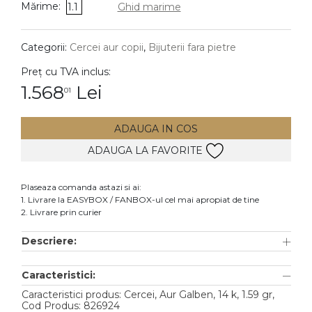
Mărime:
1.1
Ghid marime
DIAMANTE
Vezi toate
Categorii:
Cercei aur copii
,
Bijuterii fara pietre
Inele
Preț cu TVA inclus:
Cercei
1.568
Lei
01
Bratari
ADAUGA IN COS
Coliere
ADAUGA LA FAVORITE
Lanturi
Pandantive
Plaseaza comanda astazi si ai:
Accesorii
1. Livrare la EASYBOX / FANBOX-ul cel mai apropiat de tine
2. Livrare prin curier
TIP METAL
Descriere:
Aur galben
Caracteristici:
Aur alb
Caracteristici produs: Cercei, Aur Galben, 14 k, 1.59 gr,
Aur roz
Cod Produs: 826924