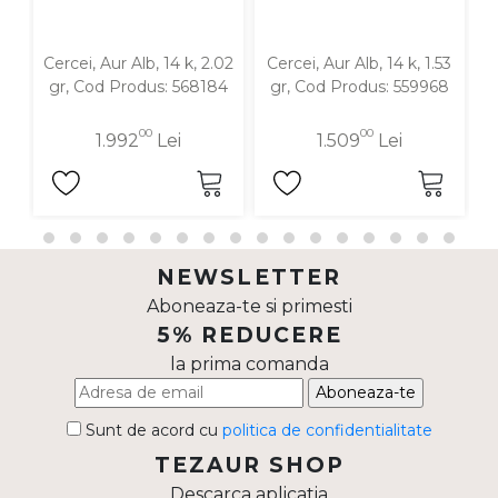
Cercei, Aur Alb, 14 k, 2.02
Cercei, Aur Alb, 14 k, 1.53
C
gr, Cod Produs: 568184
gr, Cod Produs: 559968
00
00
1.992
Lei
1.509
Lei
NEWSLETTER
Aboneaza-te si primesti
5% REDUCERE
la prima comanda
Aboneaza-te
Sunt de acord cu
politica de confidentialitate
TEZAUR SHOP
Descarca aplicatia