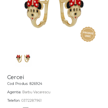
Inele
PIAT
Bratari
Cu 
Coliere
Dia
Lanturi
Pandantive
Accesorii
BIJUTERII COPII
Vezi toate
Inele
Cercei
Cercei
Cod Produs:
826924
Bratari
Coliere
Agentia:
Barbu Vacarescu
Lanturi
Telefon:
0372287961
Pandantive