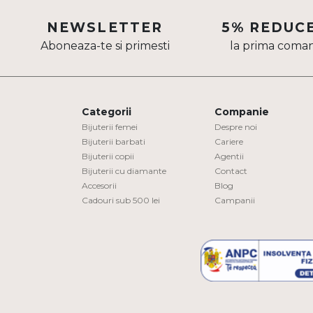
Aur mixt
NEWSLETTER
5% REDUC
Aboneaza-te si primesti
la prima coma
CARATAJ
14K
18K
Categorii
Companie
22K
Bijuterii femei
Despre noi
Bijuterii barbati
Cariere
Bijuterii copii
Agentii
PIATRA
Bijuterii cu diamante
Contact
Accesorii
Blog
Fara pietre
Cadouri sub 500 lei
Campanii
Cu pietre
Diamante