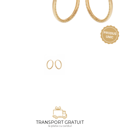
Vezi toate bijuteriile pentru femei
Inele
PIAT
Bratari
Cu 
Coliere
Dia
Lanturi
Pandantive
Accesorii
BIJUTERII COPII
Vezi toate
Inele
Cercei
Bratari
Coliere
TRANSPORT GRATUIT
Lanturi
la plata cu cardul
Pandantive