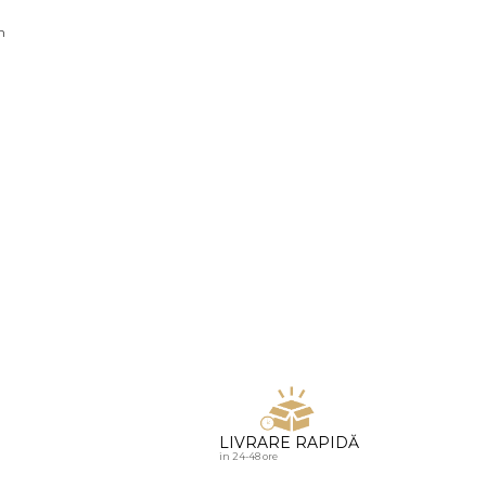
u diamante
n
LIVRARE RAPIDĂ
in 24-48 ore