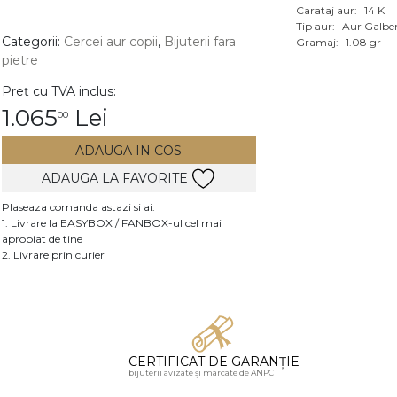
Carataj aur:
14 K
Vezi toate bijuteriile c
Tip aur:
Aur Galbe
RA
Categorii:
Cercei aur copii
,
Bijuterii fara
Gramaj:
1.08 gr
pietre
pietre
Preț cu TVA inclus:
mante
1.065
Lei
00
ADAUGA IN COS
ADAUGA LA FAVORITE
Plaseaza comanda astazi si ai:
1. Livrare la EASYBOX / FANBOX-ul cel mai
apropiat de tine
2. Livrare prin curier
CERTIFICAT DE GARANȚIE
bijuterii avizate și marcate de ANPC