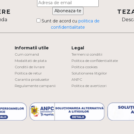
Aboneaza-te
ERE
TEZ
nda
Desca
Sunt de acord cu
politica de
confidentialitate
Informatii utile
Legal
Cum comand
Termeni si conditii
Modalitati de plata
Politica de confidentialitate
Conditii de livrare
Politica cookies
Politica de retur
Solutionarea litigiilor
Garantia produselor
ANPC
Regulamente campanii
Politica de avertizori