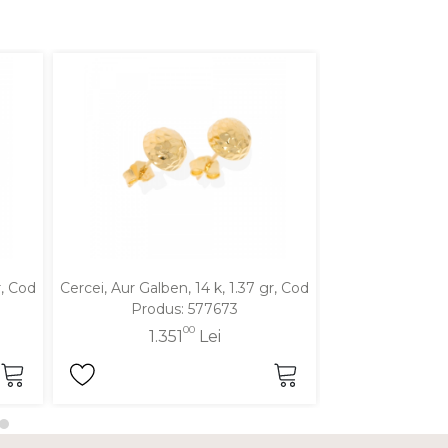
r, Cod
Cercei, Aur Galben, 14 k, 1.37 gr, Cod
Cercei, Aur Galbe
Produs: 577673
Produ
00
1.351
Lei
1.3