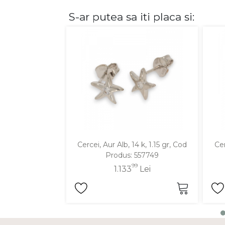
S-ar putea sa iti placa si:
DIAMANTE
Vezi toate
Inele
Cercei
Bratari
Coliere
Lanturi
Pandantive
Accesorii
Cercei, Aur Alb, 14 k, 1.15 gr, Cod
Cer
Produs: 557749
TIP METAL
99
1.133
Lei
Aur galben
Aur alb
Aur roz