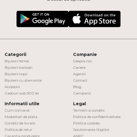
Categorii
Companie
Bijuterii femei
Despre noi
Bijuterii barbati
Cariere
Bijuterii copii
Agentii
Bijuterii cu diamante
Contact
Accesorii
Blog
Cadouri sub 500 lei
Campanii
Informatii utile
Legal
Cum comand
Termeni si conditii
Modalitati de plata
Politica de confidentialitate
Conditii de livrare
Politica cookies
Politica de retur
Solutionarea litigiilor
Garantia produselor
ANPC