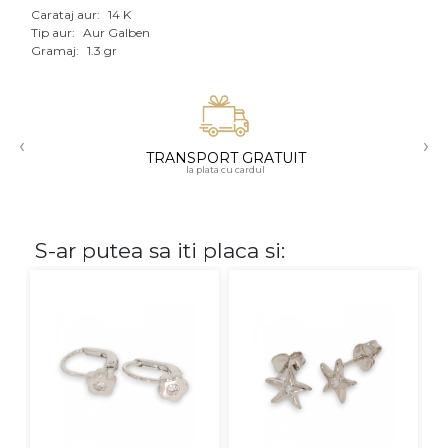
Carataj aur:
14 K
Aur mixt
Tip aur:
Aur Galben
Gramaj:
1.3 gr
CARATAJ
14K
‹
›
18K
TRANSPORT GRATUIT
la plata cu cardul
22K
PIATRA
S-ar putea sa iti placa si:
Fara pietre
Cu pietre
Diamante