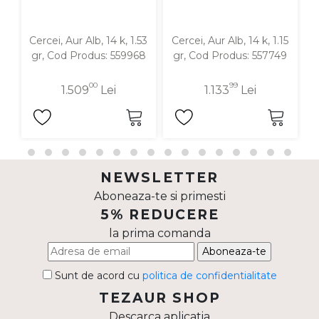
Cercei, Aur Alb, 14 k, 1.53
Cercei, Aur Alb, 14 k, 1.15
C
gr, Cod Produs: 559968
gr, Cod Produs: 557749
00
99
1.509
Lei
1.133
Lei
NEWSLETTER
Aboneaza-te si primesti
5% REDUCERE
la prima comanda
Aboneaza-te
Sunt de acord cu
politica de confidentialitate
TEZAUR SHOP
Descarca aplicatia