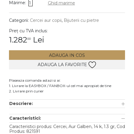
Mărime:
1
Ghid marime
DIAMANTE
Vezi toate
Categorii:
Cercei aur copii
,
Bijuterii cu pietre
Inele
Preț cu TVA inclus:
Cercei
1.282
Lei
00
Bratari
ADAUGA IN COS
Coliere
ADAUGA LA FAVORITE
Lanturi
Pandantive
Plaseaza comanda astazi si ai:
Accesorii
1. Livrare la EASYBOX / FANBOX-ul cel mai apropiat de tine
2. Livrare prin curier
TIP METAL
Descriere:
Aur galben
Caracteristici:
Aur alb
Caracteristici produs: Cercei, Aur Galben, 14 k, 1.3 gr, Cod
Aur roz
Produs: 821591