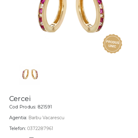
Inele
PIAT
Bratari
Cu 
Coliere
Dia
Lanturi
Pandantive
Accesorii
BIJUTERII COPII
Vezi toate
Inele
Cercei
Cercei
Cod Produs:
821591
Bratari
Coliere
Agentia:
Barbu Vacarescu
Lanturi
Telefon:
0372287961
Pandantive