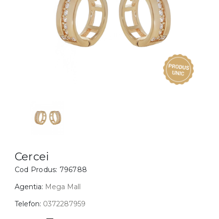
Inele
PIAT
Bratari
Cu 
Coliere
Dia
Lanturi
Pandantive
Accesorii
BIJUTERII COPII
Vezi toate
Inele
Cercei
Cercei
Cod Produs:
796788
Bratari
Coliere
Agentia:
Mega Mall
Lanturi
Telefon:
0372287959
Pandantive