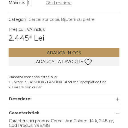
Mărime:
1
Ghid marime
DIAMANTE
Vezi toate
Categorii:
Cercei aur copii
,
Bijuterii cu pietre
Inele
Preț cu TVA inclus:
Cercei
2.445
Lei
01
Bratari
ADAUGA IN COS
Coliere
ADAUGA LA FAVORITE
Lanturi
Pandantive
Plaseaza comanda astazi si ai:
Accesorii
1. Livrare la EASYBOX / FANBOX-ul cel mai apropiat de tine
2. Livrare prin curier
TIP METAL
Descriere:
Aur galben
Caracteristici:
Aur alb
Caracteristici produs: Cercei, Aur Galben, 14 k, 2.48 gr,
Aur roz
Cod Produs: 796788