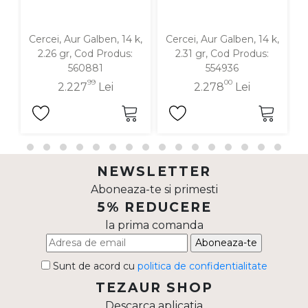
Cercei, Aur Galben, 14 k,
Cercei, Aur Galben, 14 k,
C
2.26 gr, Cod Produs:
2.31 gr, Cod Produs:
560881
554936
99
00
2.227
Lei
2.278
Lei
NEWSLETTER
Aboneaza-te si primesti
5% REDUCERE
la prima comanda
Aboneaza-te
Sunt de acord cu
politica de confidentialitate
TEZAUR SHOP
Descarca aplicatia