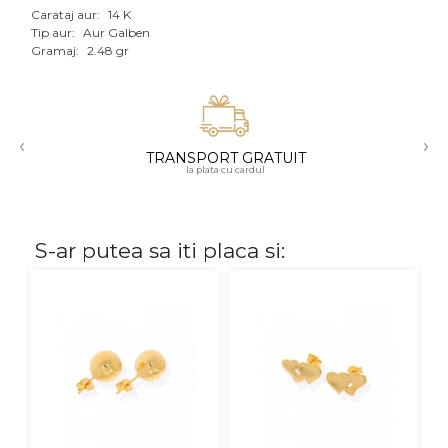
Carataj aur:
14 K
Aur mixt
Tip aur:
Aur Galben
Gramaj:
2.48 gr
CARATAJ
14K
‹
›
18K
TRANSPORT GRATUIT
la plata cu cardul
22K
PIATRA
S-ar putea sa iti placa si:
Fara pietre
Cu pietre
Diamante