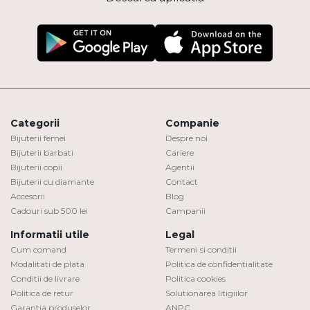
Categorii
Companie
Bijuterii femei
Despre noi
Bijuterii barbati
Cariere
Bijuterii copii
Agentii
Bijuterii cu diamante
Contact
Accesorii
Blog
Cadouri sub 500 lei
Campanii
Informatii utile
Legal
Cum comand
Termeni si conditii
Modalitati de plata
Politica de confidentialitate
Conditii de livrare
Politica cookies
Politica de retur
Solutionarea litigiilor
Garantia produselor
ANPC