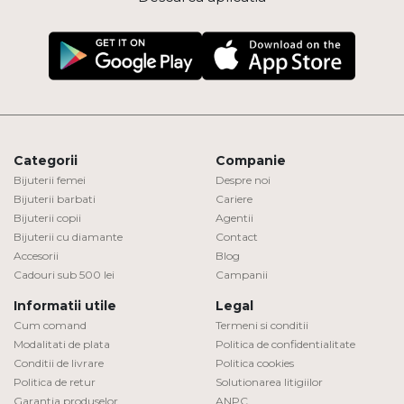
Categorii
Companie
Bijuterii femei
Despre noi
Bijuterii barbati
Cariere
Bijuterii copii
Agentii
Bijuterii cu diamante
Contact
Accesorii
Blog
Cadouri sub 500 lei
Campanii
Informatii utile
Legal
Cum comand
Termeni si conditii
Modalitati de plata
Politica de confidentialitate
Conditii de livrare
Politica cookies
Politica de retur
Solutionarea litigiilor
Garantia produselor
ANPC