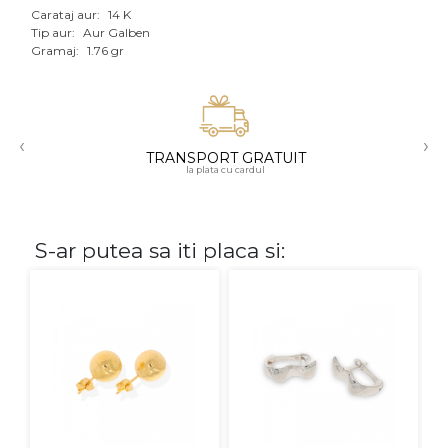
Carataj aur:
14 K
Aur mixt
Tip aur:
Aur Galben
Gramaj:
1.76 gr
CARATAJ
14K
‹
›
18K
TRANSPORT GRATUIT
la plata cu cardul
22K
PIATRA
S-ar putea sa iti placa si:
Fara pietre
Cu pietre
Diamante