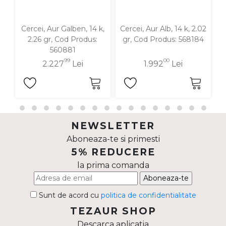
Cercei, Aur Galben, 14 k,
Cercei, Aur Alb, 14 k, 2.02
C
2.26 gr, Cod Produs:
gr, Cod Produs: 568184
560881
99
00
2.227
Lei
1.992
Lei
NEWSLETTER
Aboneaza-te si primesti
5% REDUCERE
la prima comanda
Aboneaza-te
Sunt de acord cu
politica de confidentialitate
TEZAUR SHOP
Descarca aplicatia