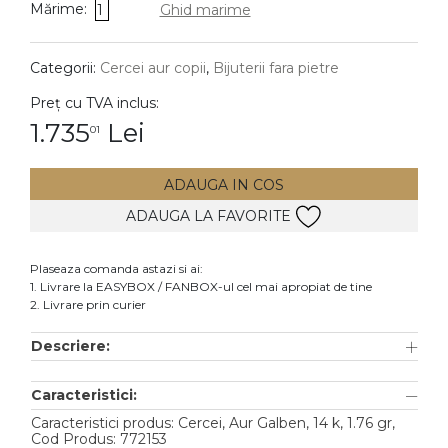
Mărime:
1
Ghid marime
DIAMANTE
Vezi toate
Categorii:
Cercei aur copii
,
Bijuterii fara pietre
Inele
Preț cu TVA inclus:
Cercei
1.735
Lei
01
Bratari
ADAUGA IN COS
Coliere
ADAUGA LA FAVORITE
Lanturi
Pandantive
Plaseaza comanda astazi si ai:
Accesorii
1. Livrare la EASYBOX / FANBOX-ul cel mai apropiat de tine
2. Livrare prin curier
TIP METAL
Descriere:
Aur galben
Caracteristici:
Aur alb
Caracteristici produs: Cercei, Aur Galben, 14 k, 1.76 gr,
Aur roz
Cod Produs: 772153