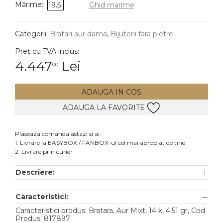
Mărime:
19.5
Ghid marime
DIAMANTE
Vezi toate
Categorii:
Bratari aur dama
,
Bijuterii fara pietre
Inele
Preț cu TVA inclus:
Cercei
4.447
Lei
00
Bratari
ADAUGA IN COS
Coliere
ADAUGA LA FAVORITE
Lanturi
Pandantive
Plaseaza comanda astazi si ai:
Accesorii
1. Livrare la EASYBOX / FANBOX-ul cel mai apropiat de tine
2. Livrare prin curier
TIP METAL
Descriere:
Aur galben
Caracteristici:
Aur alb
Caracteristici produs: Bratara, Aur Mixt, 14 k, 4.51 gr, Cod
Aur roz
Produs: 817897