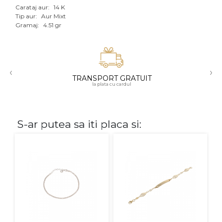
Carataj aur:
14 K
Aur mixt
Tip aur:
Aur Mixt
Gramaj:
4.51 gr
CARATAJ
14K
‹
›
18K
TRANSPORT GRATUIT
la plata cu cardul
22K
PIATRA
S-ar putea sa iti placa si:
Fara pietre
Cu pietre
Diamante