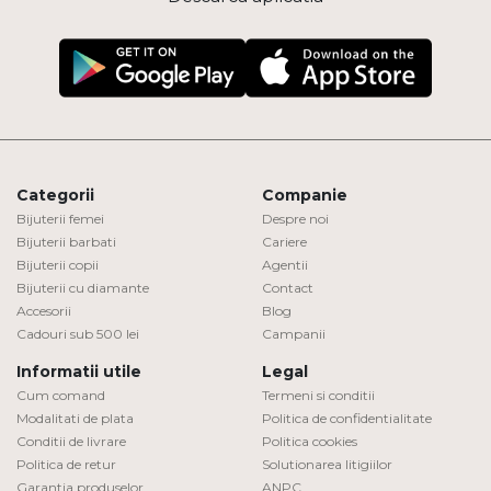
Categorii
Companie
Bijuterii femei
Despre noi
Bijuterii barbati
Cariere
Bijuterii copii
Agentii
Bijuterii cu diamante
Contact
Accesorii
Blog
Cadouri sub 500 lei
Campanii
Informatii utile
Legal
Cum comand
Termeni si conditii
Modalitati de plata
Politica de confidentialitate
Conditii de livrare
Politica cookies
Politica de retur
Solutionarea litigiilor
Garantia produselor
ANPC