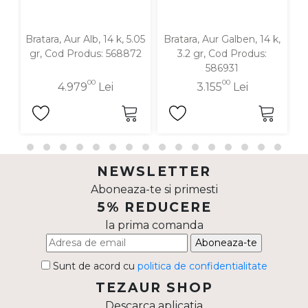
Bratara, Aur Alb, 14 k, 5.05
Bratara, Aur Galben, 14 k,
B
gr, Cod Produs: 568872
3.2 gr, Cod Produs:
586931
00
00
4.979
Lei
3.155
Lei
NEWSLETTER
Aboneaza-te si primesti
5% REDUCERE
la prima comanda
Aboneaza-te
Sunt de acord cu
politica de confidentialitate
TEZAUR SHOP
Descarca aplicatia