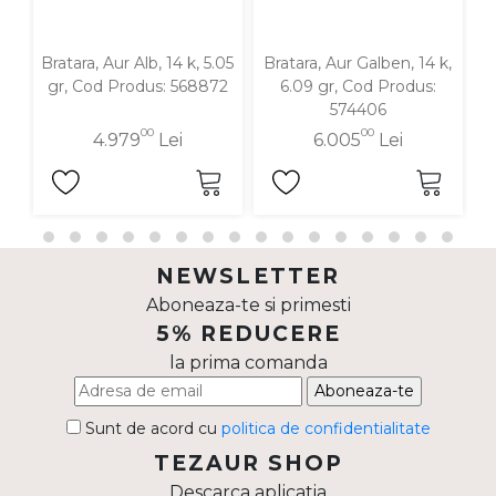
Bratara, Aur Alb, 14 k, 5.05
Bratara, Aur Galben, 14 k,
B
gr, Cod Produs: 568872
6.09 gr, Cod Produs:
574406
00
00
4.979
Lei
6.005
Lei
NEWSLETTER
Aboneaza-te si primesti
5% REDUCERE
la prima comanda
Aboneaza-te
Sunt de acord cu
politica de confidentialitate
TEZAUR SHOP
Descarca aplicatia