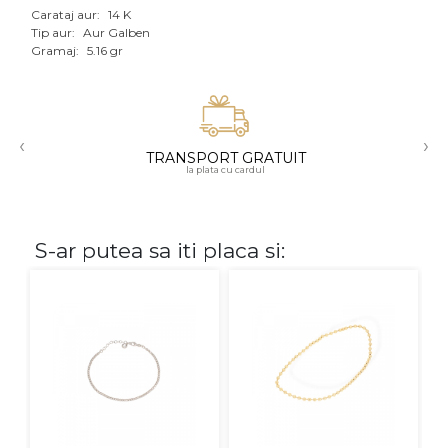
Carataj aur:
14 K
Aur mixt
Tip aur:
Aur Galben
Gramaj:
5.16 gr
CARATAJ
14K
‹
›
18K
TRANSPORT GRATUIT
la plata cu cardul
22K
PIATRA
S-ar putea sa iti placa si:
Fara pietre
Cu pietre
Diamante