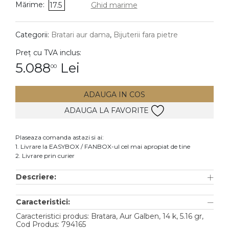
Mărime:
17.5
Ghid marime
DIAMANTE
Vezi toate
Categorii:
Bratari aur dama
,
Bijuterii fara pietre
Inele
Preț cu TVA inclus:
Cercei
5.088
Lei
00
Bratari
ADAUGA IN COS
Coliere
ADAUGA LA FAVORITE
Lanturi
Pandantive
Plaseaza comanda astazi si ai:
Accesorii
1. Livrare la EASYBOX / FANBOX-ul cel mai apropiat de tine
2. Livrare prin curier
TIP METAL
Descriere:
Aur galben
Caracteristici:
Aur alb
Caracteristici produs: Bratara, Aur Galben, 14 k, 5.16 gr,
Aur roz
Cod Produs: 794165