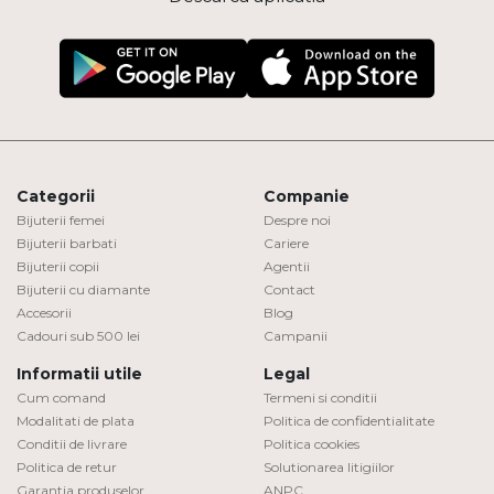
Categorii
Companie
Bijuterii femei
Despre noi
Bijuterii barbati
Cariere
Bijuterii copii
Agentii
Bijuterii cu diamante
Contact
Accesorii
Blog
Cadouri sub 500 lei
Campanii
Informatii utile
Legal
Cum comand
Termeni si conditii
Modalitati de plata
Politica de confidentialitate
Conditii de livrare
Politica cookies
Politica de retur
Solutionarea litigiilor
Garantia produselor
ANPC