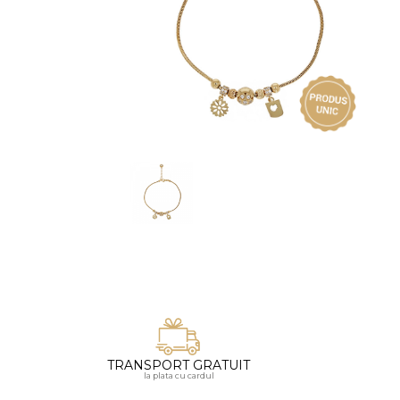
Vezi toate bijuteriile pentru femei
Inele
PIAT
Bratari
Cu 
Coliere
Dia
Lanturi
Pandantive
Accesorii
BIJUTERII COPII
Vezi toate
Inele
Cercei
Bratari
Coliere
TRANSPORT GRATUIT
Lanturi
la plata cu cardul
Pandantive