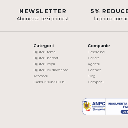
Aur mixt
NEWSLETTER
5% REDUC
Aboneaza-te si primesti
la prima coma
CARATAJ
14K
18K
Categorii
Companie
22K
Bijuterii femei
Despre noi
Bijuterii barbati
Cariere
Bijuterii copii
Agentii
PIATRA
Bijuterii cu diamante
Contact
Accesorii
Blog
Fara pietre
Cadouri sub 500 lei
Campanii
Cu pietre
Diamante