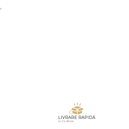
u diamante
n
LIVRARE RAPIDĂ
in 24-48 ore