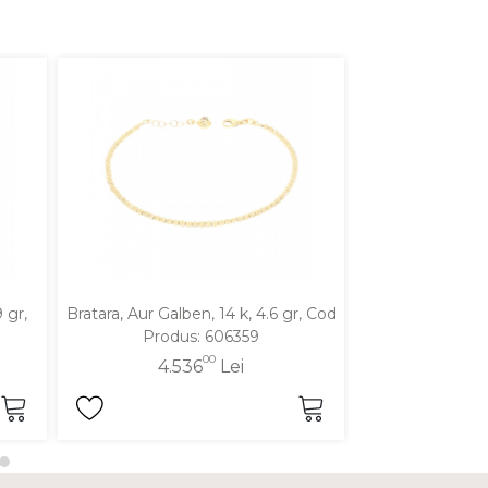
 gr,
Bratara, Aur Galben, 14 k, 4.6 gr, Cod
Bratara, Aur Gal
Produs: 606359
Cod Pro
00
4.536
Lei
4.6