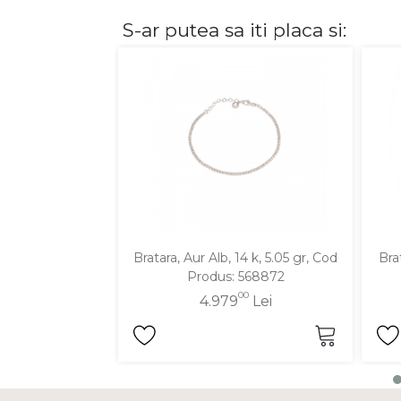
S-ar putea sa iti placa si:
DIAMANTE
Vezi toate
Inele
Cercei
Bratari
Coliere
Lanturi
Pandantive
Accesorii
Bratara, Aur Alb, 14 k, 5.05 gr, Cod
Bra
Produs: 568872
TIP METAL
00
4.979
Lei
Aur galben
Aur alb
Aur roz