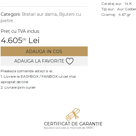
Carataj aur:
14 K
Vezi toate bijuteriile c
Tip aur:
Aur Galbe
RA
Categorii:
Bratari aur dama
,
Bijuterii cu
Gramaj:
4.67 gr
pietre
pietre
Preț cu TVA inclus:
mante
4.605
Lei
00
ADAUGA IN COS
ADAUGA LA FAVORITE
Plaseaza comanda astazi si ai:
1. Livrare la EASYBOX / FANBOX-ul cel mai
apropiat de tine
2. Livrare prin curier
CERTIFICAT DE GARANȚIE
bijuterii avizate și marcate de ANPC