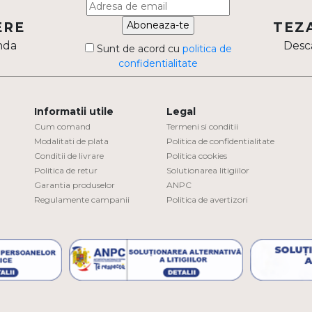
Aboneaza-te
ERE
TEZ
nda
Desca
Sunt de acord cu
politica de
confidentialitate
Informatii utile
Legal
Cum comand
Termeni si conditii
Modalitati de plata
Politica de confidentialitate
Conditii de livrare
Politica cookies
Politica de retur
Solutionarea litigiilor
Garantia produselor
ANPC
Regulamente campanii
Politica de avertizori