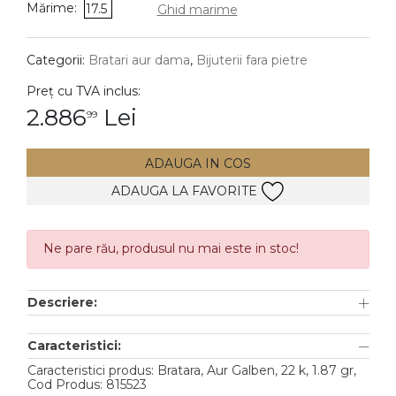
Mărime:
17.5
Ghid marime
DIAMANTE
Vezi toate
Categorii:
Bratari aur dama
,
Bijuterii fara pietre
Inele
Preț cu TVA inclus:
Cercei
2.886
Lei
99
Bratari
ADAUGA IN COS
Coliere
ADAUGA LA FAVORITE
Lanturi
Pandantive
Accesorii
Ne pare rău, produsul nu mai este in stoc!
TIP METAL
Descriere:
Aur galben
Caracteristici:
Aur alb
Caracteristici produs: Bratara, Aur Galben, 22 k, 1.87 gr,
Cod Produs: 815523
Aur roz