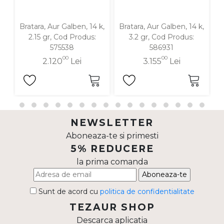
Bratara, Aur Galben, 14 k,
Bratara, Aur Galben, 14 k,
Br
2.15 gr, Cod Produs:
3.2 gr, Cod Produs:
575538
586931
00
00
2.120
Lei
3.155
Lei
NEWSLETTER
Aboneaza-te si primesti
5% REDUCERE
la prima comanda
Aboneaza-te
Sunt de acord cu
politica de confidentialitate
TEZAUR SHOP
Descarca aplicatia