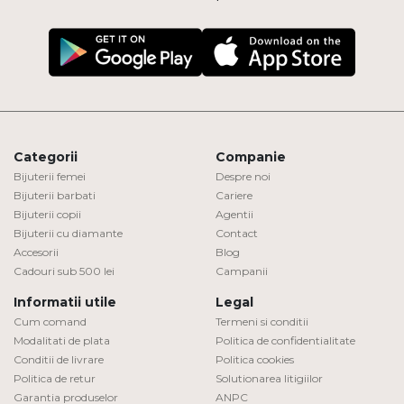
Categorii
Companie
Bijuterii femei
Despre noi
Bijuterii barbati
Cariere
Bijuterii copii
Agentii
Bijuterii cu diamante
Contact
Accesorii
Blog
Cadouri sub 500 lei
Campanii
Informatii utile
Legal
Cum comand
Termeni si conditii
Modalitati de plata
Politica de confidentialitate
Conditii de livrare
Politica cookies
Politica de retur
Solutionarea litigiilor
Garantia produselor
ANPC