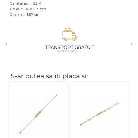
Carataj aur:
22 K
Aur mixt
Tip aur:
Aur Galben
Gramaj:
1.87 gr
CARATAJ
14K
‹
›
18K
TRANSPORT GRATUIT
la plata cu cardul
22K
PIATRA
S-ar putea sa iti placa si:
Fara pietre
Cu pietre
Diamante