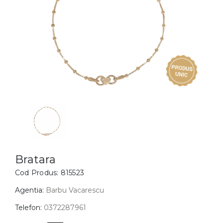
Inele
PIAT
Bratari
Cu 
Coliere
Dia
Lanturi
Pandantive
Accesorii
BIJUTERII COPII
Vezi toate
Inele
Cercei
Bratara
Cod Produs:
815523
Bratari
Coliere
Agentia:
Barbu Vacarescu
Lanturi
Telefon:
0372287961
Pandantive