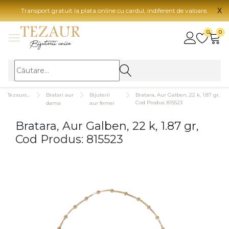
X
Transport gratuit la plata online cu cardul, indiferent de valoare.
BIJUTERII
0
0
Vezi toate bijuteriile
Vezi 
BIJUTERII FEMEI
Vezi toate
TIP 
Tezaurshop.ro
Bratari aur
Bijuterii
Bratara, Aur Galben, 22 k, 1.87 gr,
Inele
Aur
Cod Produs: 815523
dama
aur femei
Cercei
Aur
Bratara, Aur Galben, 22 k, 1.87 gr,
Bratari
Aur
Cod Produs: 815523
Coliere
Aur
Lanturi
CAR
Pandantive
14K
Accesorii
18K
BIJUTERII BARBATI
Vezi toate
22K