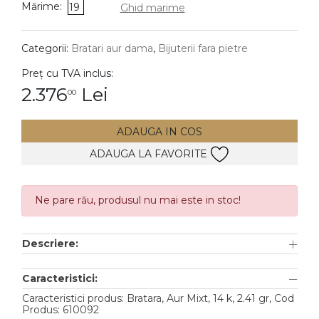
Mărime:
19
Ghid marime
DIAMANTE
Vezi toate
Categorii:
Bratari aur dama
,
Bijuterii fara pietre
Inele
Preț cu TVA inclus:
Cercei
2.376
Lei
00
Bratari
ADAUGA IN COS
Coliere
ADAUGA LA FAVORITE
Lanturi
Pandantive
Accesorii
Ne pare rău, produsul nu mai este in stoc!
TIP METAL
Descriere:
Aur galben
Caracteristici:
Aur alb
Caracteristici produs: Bratara, Aur Mixt, 14 k, 2.41 gr, Cod
Produs: 610092
Aur roz