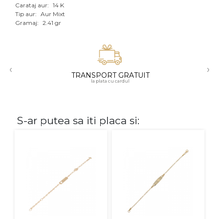
Carataj aur:
14 K
Aur mixt
Tip aur:
Aur Mixt
Gramaj:
2.41 gr
CARATAJ
14K
‹
›
18K
TRANSPORT GRATUIT
la plata cu cardul
22K
PIATRA
S-ar putea sa iti placa si:
Fara pietre
Cu pietre
Diamante