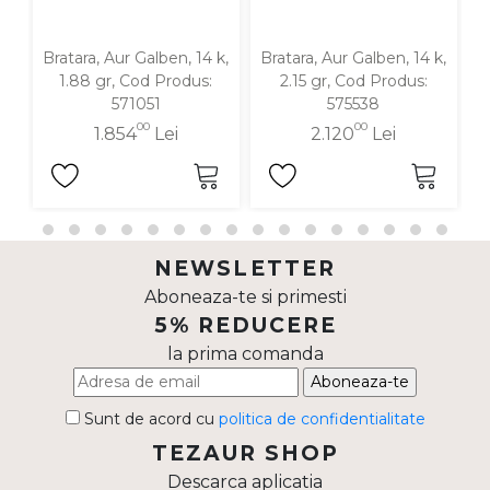
Bratara, Aur Galben, 14 k,
Bratara, Aur Galben, 14 k,
Br
1.88 gr, Cod Produs:
2.15 gr, Cod Produs:
571051
575538
00
00
1.854
Lei
2.120
Lei
NEWSLETTER
Aboneaza-te si primesti
5% REDUCERE
la prima comanda
Aboneaza-te
Sunt de acord cu
politica de confidentialitate
TEZAUR SHOP
Descarca aplicatia