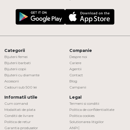
Categorii
Companie
Bijuterii femei
Despre noi
Bijuterii barbati
Cariere
Bijuterii copii
Agentii
Bijuterii cu diamante
Contact
Accesorii
Blog
Cadouri sub 500 lei
Campanii
Informatii utile
Legal
Cum comand
Termeni si conditii
Modalitati de plata
Politica de confidentialitate
Conditii de livrare
Politica cookies
Politica de retur
Solutionarea litigiilor
Garantia produselor
ANPC