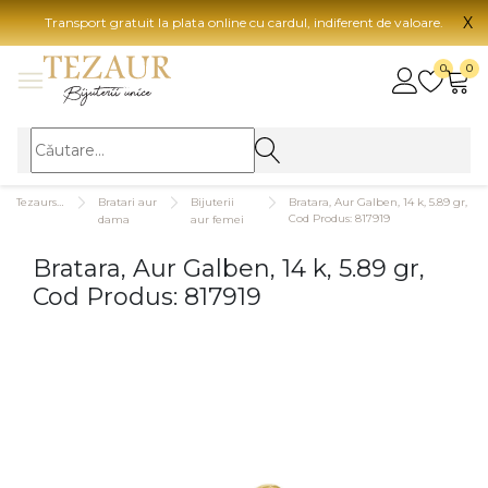
X
Transport gratuit la plata online cu cardul, indiferent de valoare.
BIJUTERII
0
0
Vezi toate bijuteriile
Vezi 
BIJUTERII FEMEI
Vezi toate
TIP 
Tezaurshop.ro
Bratari aur
Bijuterii
Bratara, Aur Galben, 14 k, 5.89 gr,
Inele
Aur
Cod Produs: 817919
dama
aur femei
Cercei
Aur
Bratara, Aur Galben, 14 k, 5.89 gr,
Bratari
Aur
Cod Produs: 817919
Coliere
Aur
Lanturi
CAR
Pandantive
14K
Accesorii
18K
BIJUTERII BARBATI
Vezi toate
22K