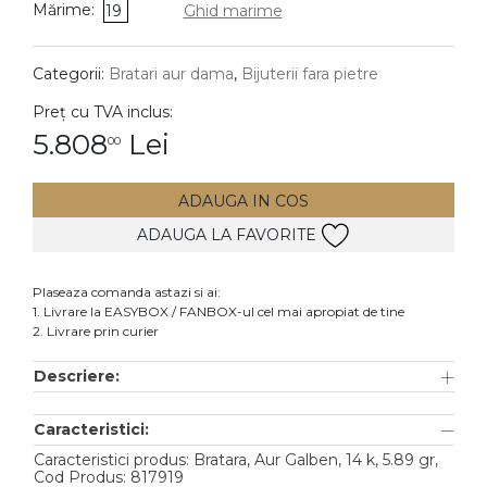
Mărime:
19
Ghid marime
DIAMANTE
Vezi toate
Categorii:
Bratari aur dama
,
Bijuterii fara pietre
Inele
Preț cu TVA inclus:
Cercei
5.808
Lei
00
Bratari
ADAUGA IN COS
Coliere
ADAUGA LA FAVORITE
Lanturi
Pandantive
Plaseaza comanda astazi si ai:
Accesorii
1. Livrare la EASYBOX / FANBOX-ul cel mai apropiat de tine
2. Livrare prin curier
TIP METAL
Descriere:
Aur galben
Caracteristici:
Aur alb
Caracteristici produs: Bratara, Aur Galben, 14 k, 5.89 gr,
Aur roz
Cod Produs: 817919