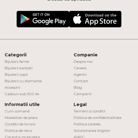
Categorii
Companie
Bijuterii femei
Despre noi
Bijuterii barbati
Cariere
Bijuterii copii
Agentii
Bijuterii cu diamante
Contact
Accesorii
Blog
Cadouri sub 500 lei
Campanii
Informatii utile
Legal
Cum comand
Termeni si conditii
Modalitati de plata
Politica de confidentialitate
Conditii de livrare
Politica cookies
Politica de retur
Solutionarea litigiilor
Garantia produselor
ANPC