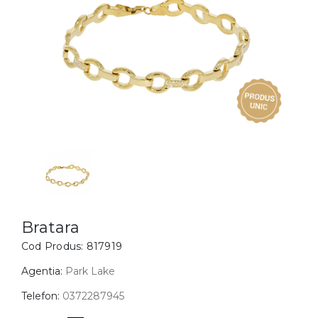
Inele
PIAT
Bratari
Cu 
Coliere
Dia
Lanturi
Pandantive
Accesorii
BIJUTERII COPII
Vezi toate
Inele
Cercei
Bratara
Cod Produs:
817919
Bratari
Coliere
Agentia:
Park Lake
Lanturi
Telefon:
0372287945
Pandantive