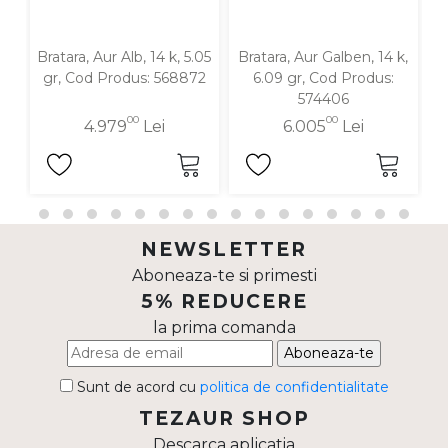
Bratara, Aur Alb, 14 k, 5.05
Bratara, Aur Galben, 14 k,
B
gr, Cod Produs: 568872
6.09 gr, Cod Produs:
574406
00
00
4.979
Lei
6.005
Lei
NEWSLETTER
Aboneaza-te si primesti
5% REDUCERE
la prima comanda
Aboneaza-te
Sunt de acord cu
politica de confidentialitate
TEZAUR SHOP
Descarca aplicatia