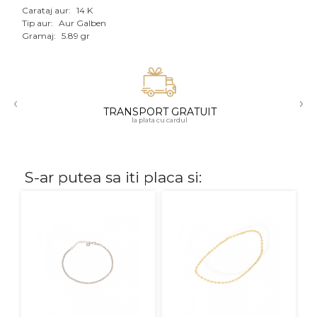
Carataj aur:
14 K
Aur mixt
Tip aur:
Aur Galben
Gramaj:
5.89 gr
CARATAJ
14K
‹
›
18K
TRANSPORT GRATUIT
la plata cu cardul
22K
PIATRA
S-ar putea sa iti placa si:
Fara pietre
Cu pietre
Diamante