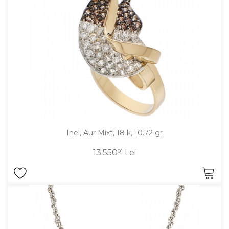
DIAMANTE
Vezi toate
Inele
Cercei
Bratari
Coliere
Lanturi
Pandantive
Inel, Aur Mixt, 18 k, 10.72 gr
Accesorii
13.550
01
Lei
TIP METAL
Aur galben
Aur alb
Aur roz