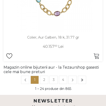
Colier, Aur Galben, 18 k, 31.77 gr
40.157
00
Lei
Magazin online bijuterii aur - la Tezaurshop gasesti
cele mai bune preturi
1
2
3
4
1 – 24 produse din 865
NEWSLETTER