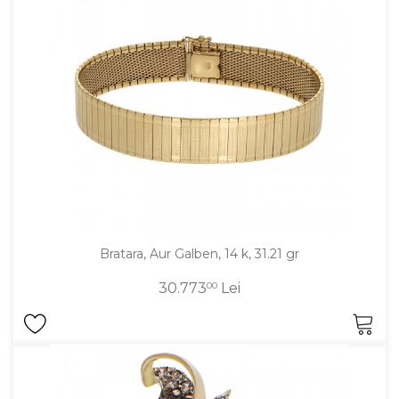
Inele
PIAT
Bratari
Cu 
Coliere
Dia
Lanturi
Pandantive
Accesorii
BIJUTERII COPII
Vezi toate
Inele
Bratara, Aur Galben, 14 k, 31.21 gr
Cercei
30.773
00
Lei
Bratari
Coliere
Lanturi
Pandantive