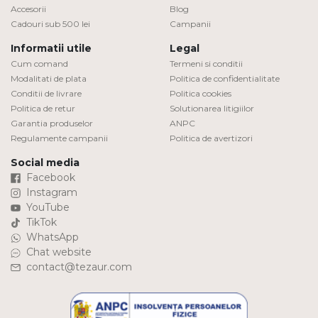
Accesorii
Blog
Cadouri sub 500 lei
Campanii
Informatii utile
Legal
Cum comand
Termeni si conditii
Modalitati de plata
Politica de confidentialitate
Conditii de livrare
Politica cookies
Politica de retur
Solutionarea litigiilor
Garantia produselor
ANPC
Regulamente campanii
Politica de avertizori
Social media
Facebook
Instagram
YouTube
TikTok
WhatsApp
Chat website
contact@tezaur.com