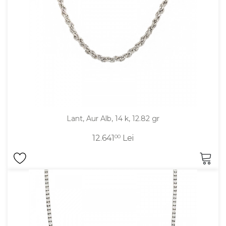
Aur mixt
CARATAJ
14K
18K
22K
PIATRA
Lant, Aur Alb, 14 k, 12.82 gr
Fara pietre
12.641
00
Lei
Cu pietre
Diamante