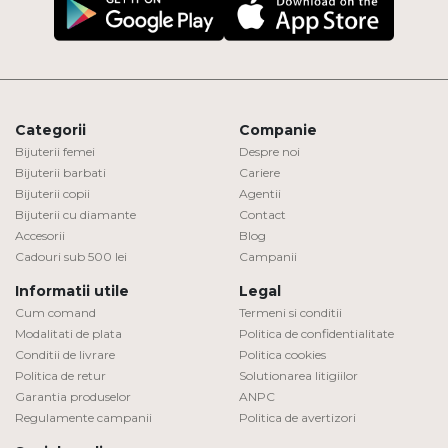
Categorii
Companie
Bijuterii femei
Despre noi
Bijuterii barbati
Cariere
Bijuterii copii
Agentii
Bijuterii cu diamante
Contact
Accesorii
Blog
Cadouri sub 500 lei
Campanii
Informatii utile
Legal
Cum comand
Termeni si conditii
Modalitati de plata
Politica de confidentialitate
Conditii de livrare
Politica cookies
Politica de retur
Solutionarea litigiilor
Garantia produselor
ANPC
Regulamente campanii
Politica de avertizori