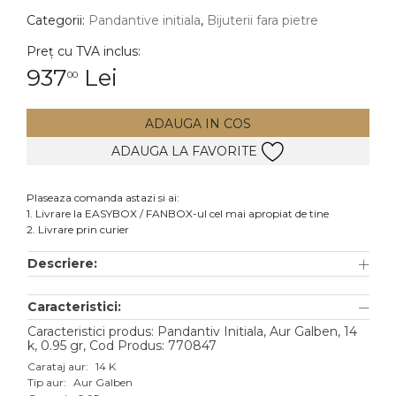
Categorii:
Pandantive initiala
,
Bijuterii fara pietre
DIAMANTE
Vezi toate
Preț cu TVA inclus:
937
Lei
00
Inele
Cercei
ADAUGA IN COS
Bratari
ADAUGA LA FAVORITE
Coliere
Lanturi
Plaseaza comanda astazi si ai:
1. Livrare la EASYBOX / FANBOX-ul cel mai apropiat de tine
Pandantive
2. Livrare prin curier
Accesorii
Descriere:
TIP METAL
Caracteristici:
Aur galben
Caracteristici produs: Pandantiv Initiala, Aur Galben, 14
k, 0.95 gr, Cod Produs: 770847
Aur alb
Carataj aur:
14 K
Tip aur:
Aur Galben
Aur roz