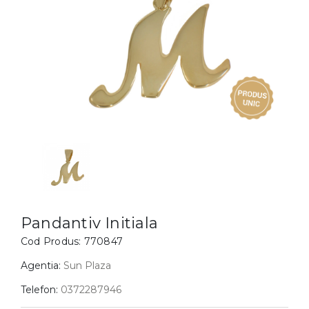
Inele
PIAT
Bratari
Cu 
Coliere
Dia
Lanturi
Pandantive
Accesorii
BIJUTERII COPII
Vezi toate
Inele
Cercei
Pandantiv Initiala
Bratari
Cod Produs:
770847
Coliere
Agentia:
Sun Plaza
Lanturi
Telefon:
0372287946
Pandantive