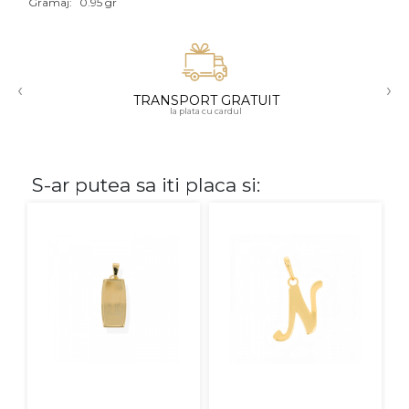
Gramaj:
0.95 gr
Aur mixt
CARATAJ
‹
›
TRANSPORT GRATUIT
14K
la plata cu cardul
18K
22K
S-ar putea sa iti placa si:
PIATRA
Fara pietre
Cu pietre
Diamante