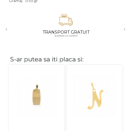
Gramaj:
0.93 gr
Aur mixt
CARATAJ
‹
›
TRANSPORT GRATUIT
14K
la plata cu cardul
18K
22K
S-ar putea sa iti placa si:
PIATRA
Fara pietre
Cu pietre
Diamante