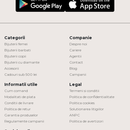
Categorii
Companie
Bijuterii femei
Despre noi
Bijuterii barbati
Cariere
Bijuterii copii
Agentii
Bijuterii cu diamante
Contact
Accesorii
Blog
Cadouri sub 500 lei
Campanii
Informatii utile
Legal
Cum comand
Termeni si conditii
Modalitati de plata
Politica de confidentialitate
Conditii de livrare
Politica cookies
Politica de retur
Solutionarea litigiilor
Garantia produselor
ANPC
Regulamente campanii
Politica de avertizori