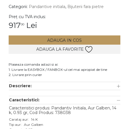
Categorii:
Pandantive initiala
,
Bijuterii fara pietre
DIAMANTE
Vezi toate
Preț cu TVA inclus:
917
Lei
00
Inele
Cercei
ADAUGA IN COS
Bratari
ADAUGA LA FAVORITE
Coliere
Lanturi
Plaseaza comanda astazi si ai:
1. Livrare la EASYBOX / FANBOX-ul cel mai apropiat de tine
Pandantive
2. Livrare prin curier
Accesorii
Descriere:
TIP METAL
Caracteristici:
Aur galben
Caracteristici produs: Pandantiv Initiala, Aur Galben, 14
k, 0.93 gr, Cod Produs: 738038
Aur alb
Carataj aur:
14 K
Tip aur:
Aur Galben
Aur roz