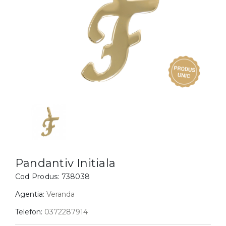
Inele
PIAT
Bratari
Cu 
Coliere
Dia
Lanturi
Pandantive
Accesorii
BIJUTERII COPII
Vezi toate
Inele
Cercei
Pandantiv Initiala
Bratari
Cod Produs:
738038
Coliere
Agentia:
Veranda
Lanturi
Telefon:
0372287914
Pandantive