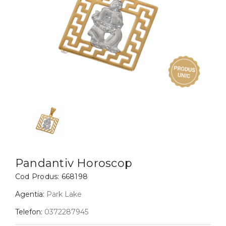
Inele
PIAT
Bratari
Cu 
Coliere
Dia
Lanturi
Pandantive
Accesorii
BIJUTERII COPII
Vezi toate
Inele
Cercei
Pandantiv Horoscop
Bratari
Cod Produs:
668198
Coliere
Agentia:
Park Lake
Lanturi
Telefon:
0372287945
Pandantive