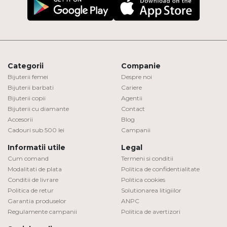
Categorii
Companie
Bijuterii femei
Despre noi
Bijuterii barbati
Cariere
Bijuterii copii
Agentii
Bijuterii cu diamante
Contact
Accesorii
Blog
Cadouri sub 500 lei
Campanii
Informatii utile
Legal
Cum comand
Termeni si conditii
Modalitati de plata
Politica de confidentialitate
Conditii de livrare
Politica cookies
Politica de retur
Solutionarea litigiilor
Garantia produselor
ANPC
Regulamente campanii
Politica de avertizori