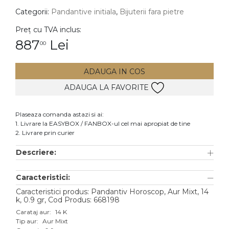
Categorii:
Pandantive initiala
,
Bijuterii fara pietre
DIAMANTE
Vezi toate
Preț cu TVA inclus:
887
Lei
00
Inele
Cercei
ADAUGA IN COS
Bratari
ADAUGA LA FAVORITE
Coliere
Lanturi
Plaseaza comanda astazi si ai:
1. Livrare la EASYBOX / FANBOX-ul cel mai apropiat de tine
Pandantive
2. Livrare prin curier
Accesorii
Descriere:
TIP METAL
Caracteristici:
Aur galben
Caracteristici produs: Pandantiv Horoscop, Aur Mixt, 14
k, 0.9 gr, Cod Produs: 668198
Aur alb
Carataj aur:
14 K
Tip aur:
Aur Mixt
Aur roz