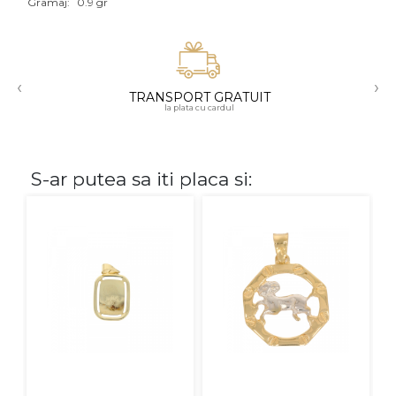
Gramaj:
0.9 gr
Aur mixt
CARATAJ
‹
›
TRANSPORT GRATUIT
14K
la plata cu cardul
18K
22K
S-ar putea sa iti placa si:
PIATRA
Fara pietre
Cu pietre
Diamante