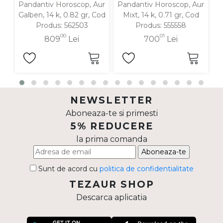
Pandantiv Horoscop, Aur
Pandantiv Horoscop, Aur
P
Galben, 14 k, 0.82 gr, Cod
Mixt, 14 k, 0.71 gr, Cod
G
Produs: 562503
Produs: 555558
00
01
809
Lei
700
Lei
NEWSLETTER
Aboneaza-te si primesti
5% REDUCERE
la prima comanda
Aboneaza-te
Sunt de acord cu
politica de confidentialitate
TEZAUR SHOP
Descarca aplicatia