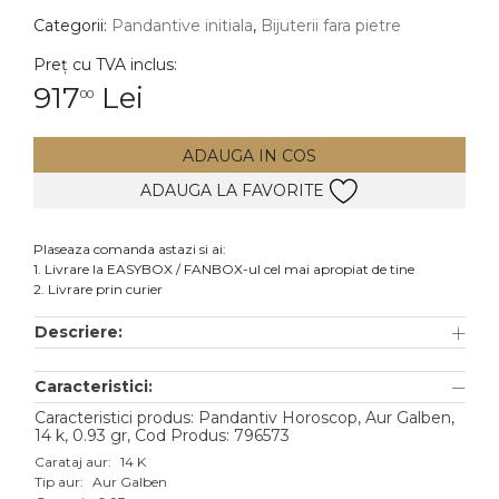
Categorii:
Pandantive initiala
,
Bijuterii fara pietre
DIAMANTE
Vezi toate
Preț cu TVA inclus:
917
Lei
00
Inele
Cercei
ADAUGA IN COS
Bratari
ADAUGA LA FAVORITE
Coliere
Lanturi
Plaseaza comanda astazi si ai:
1. Livrare la EASYBOX / FANBOX-ul cel mai apropiat de tine
Pandantive
2. Livrare prin curier
Accesorii
Descriere:
TIP METAL
Caracteristici:
Aur galben
Caracteristici produs: Pandantiv Horoscop, Aur Galben,
14 k, 0.93 gr, Cod Produs: 796573
Aur alb
Carataj aur:
14 K
Tip aur:
Aur Galben
Aur roz