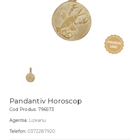
Inele
PIAT
Bratari
Cu 
Coliere
Dia
Lanturi
Pandantive
Accesorii
BIJUTERII COPII
Vezi toate
Inele
Cercei
Pandantiv Horoscop
Bratari
Cod Produs:
796573
Coliere
Agentia:
Lizeanu
Lanturi
Telefon:
0372287920
Pandantive