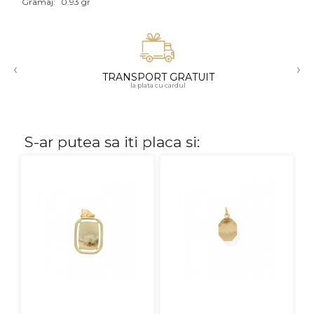
Gramaj:
0.93 gr
Aur mixt
CARATAJ
‹
›
TRANSPORT GRATUIT
14K
la plata cu cardul
18K
22K
S-ar putea sa iti placa si:
PIATRA
Fara pietre
Cu pietre
Diamante