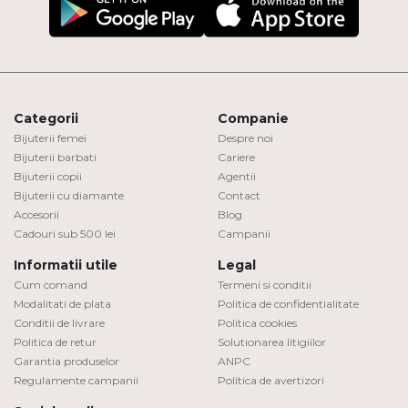
Categorii
Companie
Bijuterii femei
Despre noi
Bijuterii barbati
Cariere
Bijuterii copii
Agentii
Bijuterii cu diamante
Contact
Accesorii
Blog
Cadouri sub 500 lei
Campanii
Informatii utile
Legal
Cum comand
Termeni si conditii
Modalitati de plata
Politica de confidentialitate
Conditii de livrare
Politica cookies
Politica de retur
Solutionarea litigiilor
Garantia produselor
ANPC
Regulamente campanii
Politica de avertizori