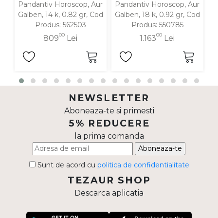
Pandantiv Horoscop, Aur
Pandantiv Horoscop, Aur
P
Galben, 14 k, 0.82 gr, Cod
Galben, 18 k, 0.92 gr, Cod
Produs: 562503
Produs: 550785
00
00
809
Lei
1.163
Lei
NEWSLETTER
Aboneaza-te si primesti
5% REDUCERE
la prima comanda
Aboneaza-te
Sunt de acord cu
politica de confidentialitate
TEZAUR SHOP
Descarca aplicatia