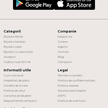
Categorii
Companie
Bijuterii femei
Despre noi
Bijuterii barbati
Cariere
Bijuterii copii
Agentii
Bijuterii cu diamante
Contact
Accesorii
Blog
Cadouri sub 500 lei
Campanii
Informatii utile
Legal
Cum comand
Termeni si conditii
Modalitati de plata
Politica de confidentialitate
Conditii de livrare
Politica cookies
Politica de retur
Solutionarea litigiilor
Garantia produselor
ANPC
Regulamente campanii
Politica de avertizori