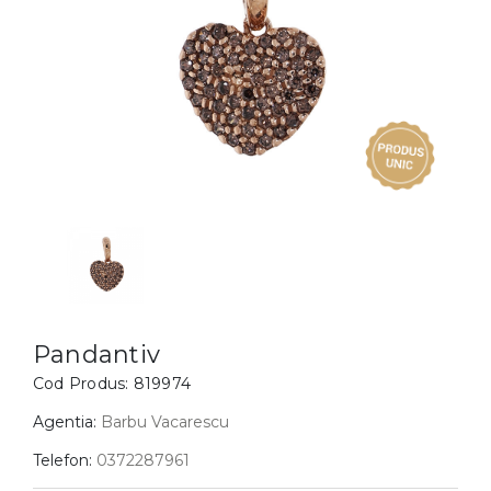
Inele
PIAT
Bratari
Cu 
Coliere
Dia
Lanturi
Pandantive
Accesorii
BIJUTERII COPII
Vezi toate
Inele
Cercei
Pandantiv
Bratari
Cod Produs:
819974
Coliere
Agentia:
Barbu Vacarescu
Lanturi
Telefon:
0372287961
Pandantive