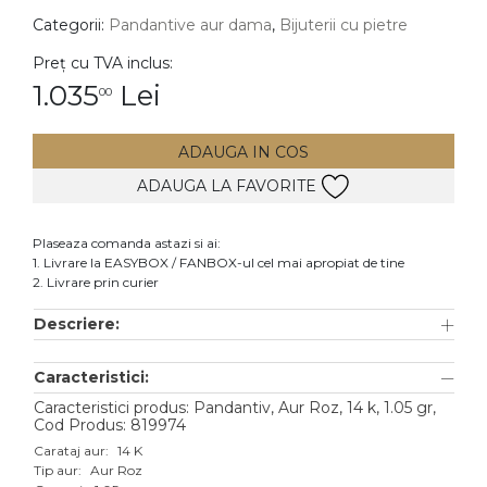
Categorii:
Pandantive aur dama
,
Bijuterii cu pietre
DIAMANTE
Vezi toate
Preț cu TVA inclus:
1.035
Lei
00
Inele
Cercei
ADAUGA IN COS
Bratari
ADAUGA LA FAVORITE
Coliere
Lanturi
Plaseaza comanda astazi si ai:
1. Livrare la EASYBOX / FANBOX-ul cel mai apropiat de tine
Pandantive
2. Livrare prin curier
Accesorii
Descriere:
TIP METAL
Caracteristici:
Aur galben
Caracteristici produs: Pandantiv, Aur Roz, 14 k, 1.05 gr,
Cod Produs: 819974
Aur alb
Carataj aur:
14 K
Tip aur:
Aur Roz
Aur roz