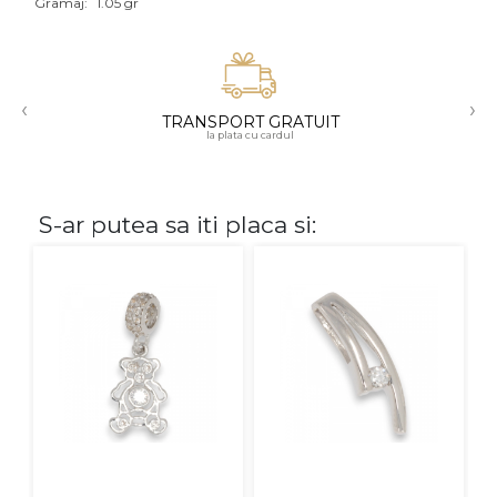
Gramaj:
1.05 gr
Aur mixt
CARATAJ
‹
›
TRANSPORT GRATUIT
14K
la plata cu cardul
18K
22K
S-ar putea sa iti placa si:
PIATRA
Fara pietre
Cu pietre
Diamante