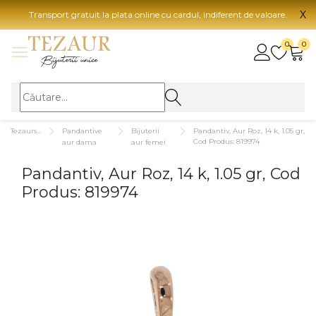
X
Transport gratuit la plata online cu cardul, indiferent de valoare.
BIJUTERII
0
0
Vezi toate bijuteriile
Vezi 
BIJUTERII FEMEI
Vezi toate
TIP 
Tezaurshop.ro
Pandantive
Bijuterii
Pandantiv, Aur Roz, 14 k, 1.05 gr,
Inele
Aur
Cod Produs: 819974
aur dama
aur femei
Cercei
Aur
Pandantiv, Aur Roz, 14 k, 1.05 gr, Cod
Bratari
Aur
Produs: 819974
Coliere
Aur
Lanturi
CAR
Pandantive
14K
Accesorii
18K
BIJUTERII BARBATI
Vezi toate
22K