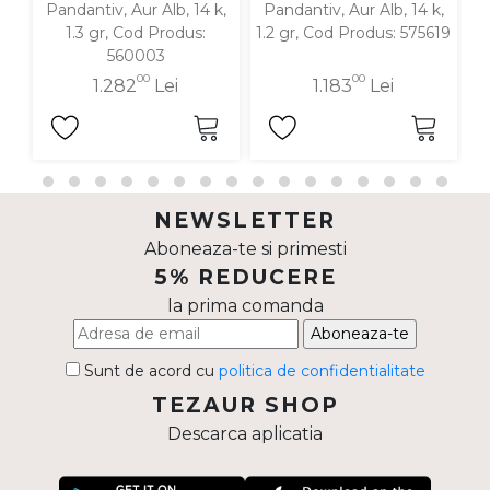
Pandantiv, Aur Alb, 14 k,
Pandantiv, Aur Alb, 14 k,
P
1.3 gr, Cod Produs:
1.2 gr, Cod Produs: 575619
560003
00
00
1.282
Lei
1.183
Lei
NEWSLETTER
Aboneaza-te si primesti
5% REDUCERE
la prima comanda
Aboneaza-te
Sunt de acord cu
politica de confidentialitate
TEZAUR SHOP
Descarca aplicatia