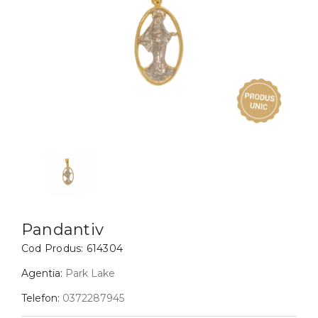
Inele
PIAT
Bratari
Cu 
Coliere
Dia
Lanturi
Pandantive
Accesorii
BIJUTERII COPII
Vezi toate
Inele
Cercei
Pandantiv
Bratari
Cod Produs:
614304
Coliere
Agentia:
Park Lake
Lanturi
Telefon:
0372287945
Pandantive