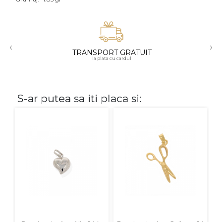
Aur mixt
CARATAJ
‹
›
TRANSPORT GRATUIT
14K
la plata cu cardul
18K
22K
S-ar putea sa iti placa si:
PIATRA
Fara pietre
Cu pietre
Diamante