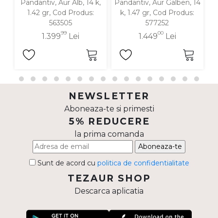
Pandantiv, Aur Alb, 14 k,
Pandantiv, Aur Galben, 14
P
1.42 gr, Cod Produs:
k, 1.47 gr, Cod Produs:
563505
577252
99
00
1.399
Lei
1.449
Lei
NEWSLETTER
Aboneaza-te si primesti
5% REDUCERE
la prima comanda
Aboneaza-te
Sunt de acord cu
politica de confidentialitate
TEZAUR SHOP
Descarca aplicatia