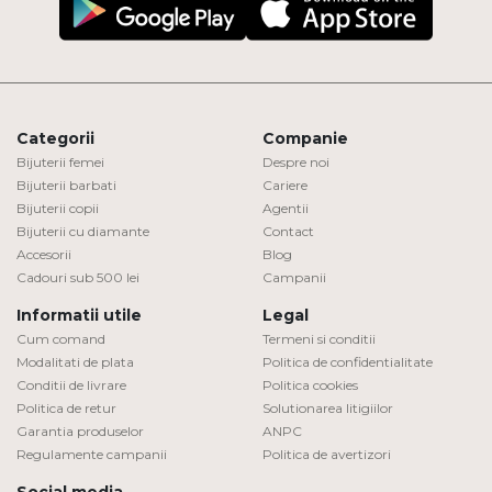
Categorii
Companie
Bijuterii femei
Despre noi
Bijuterii barbati
Cariere
Bijuterii copii
Agentii
Bijuterii cu diamante
Contact
Accesorii
Blog
Cadouri sub 500 lei
Campanii
Informatii utile
Legal
Cum comand
Termeni si conditii
Modalitati de plata
Politica de confidentialitate
Conditii de livrare
Politica cookies
Politica de retur
Solutionarea litigiilor
Garantia produselor
ANPC
Regulamente campanii
Politica de avertizori