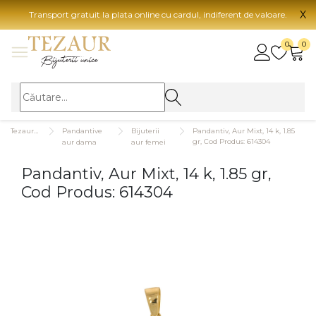
X
Transport gratuit la plata online cu cardul, indiferent de valoare.
BIJUTERII
0
0
Vezi toate bijuteriile
Vezi 
BIJUTERII FEMEI
Vezi toate
TIP 
Tezaurshop.ro
Pandantive
Bijuterii
Pandantiv, Aur Mixt, 14 k, 1.85
Inele
Aur
gr, Cod Produs: 614304
aur dama
aur femei
Cercei
Aur
Pandantiv, Aur Mixt, 14 k, 1.85 gr,
Bratari
Aur
Cod Produs: 614304
Coliere
Aur
Lanturi
CAR
Pandantive
14K
Accesorii
18K
BIJUTERII BARBATI
Vezi toate
22K