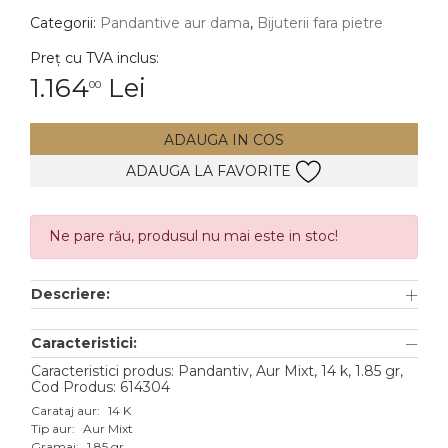
Categorii:
Pandantive aur dama
,
Bijuterii fara pietre
DIAMANTE
Vezi toate
Preț cu TVA inclus:
1.164
Lei
00
Inele
Cercei
ADAUGA IN COS
Bratari
ADAUGA LA FAVORITE
Coliere
Lanturi
Ne pare rău, produsul nu mai este in stoc!
Pandantive
Accesorii
Descriere:
TIP METAL
Caracteristici:
Caracteristici produs: Pandantiv, Aur Mixt, 14 k, 1.85 gr,
Aur galben
Cod Produs: 614304
Aur alb
Carataj aur:
14 K
Tip aur:
Aur Mixt
Aur roz
Gramaj:
1.85 gr