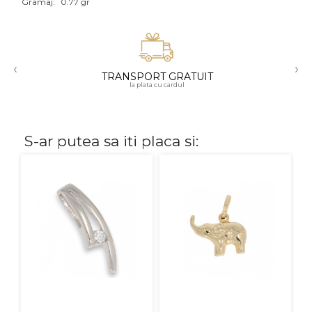
Gramaj:
0.77 gr
Aur mixt
CARATAJ
‹
›
TRANSPORT GRATUIT
14K
la plata cu cardul
18K
22K
S-ar putea sa iti placa si:
PIATRA
Fara pietre
Cu pietre
Diamante