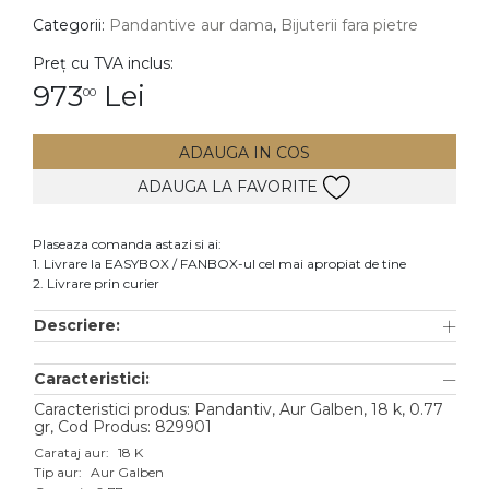
Categorii:
Pandantive aur dama
,
Bijuterii fara pietre
DIAMANTE
Vezi toate
Preț cu TVA inclus:
973
Lei
00
Inele
Cercei
ADAUGA IN COS
Bratari
ADAUGA LA FAVORITE
Coliere
Lanturi
Plaseaza comanda astazi si ai:
1. Livrare la EASYBOX / FANBOX-ul cel mai apropiat de tine
Pandantive
2. Livrare prin curier
Accesorii
Descriere:
TIP METAL
Caracteristici:
Aur galben
Caracteristici produs: Pandantiv, Aur Galben, 18 k, 0.77
gr, Cod Produs: 829901
Aur alb
Carataj aur:
18 K
Tip aur:
Aur Galben
Aur roz