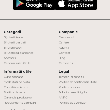
Categorii
Companie
Bijuterii femei
Despre noi
Bijuterii barbati
Cariere
Bijuterii copii
Agentii
Bijuterii cu diamante
Contact
Accesorii
Blog
Cadouri sub 500 lei
Campanii
Informatii utile
Legal
Cum comand
Termeni si conditii
Modalitati de plata
Politica de confidentialitate
Conditii de livrare
Politica cookies
Politica de retur
Solutionarea litigiilor
Garantia produselor
ANPC
Regulamente campanii
Politica de avertizori