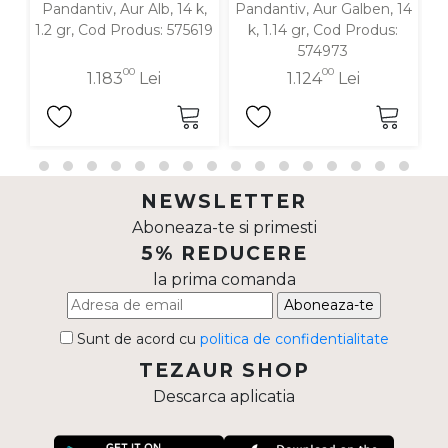
Pandantiv, Aur Alb, 14 k,
Pandantiv, Aur Galben, 14
P
1.2 gr, Cod Produs: 575619
k, 1.14 gr, Cod Produs:
574973
00
00
1.183
Lei
1.124
Lei
NEWSLETTER
Aboneaza-te si primesti
5% REDUCERE
la prima comanda
Aboneaza-te
Sunt de acord cu
politica de confidentialitate
TEZAUR SHOP
Descarca aplicatia