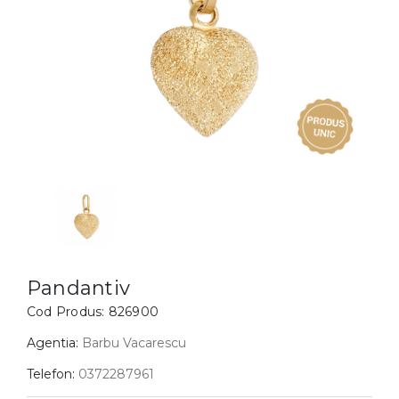
Inele
PIAT
Bratari
Cu 
Coliere
Dia
Lanturi
Pandantive
Accesorii
BIJUTERII COPII
Vezi toate
Inele
Cercei
Pandantiv
Bratari
Cod Produs:
826900
Coliere
Agentia:
Barbu Vacarescu
Lanturi
Telefon:
0372287961
Pandantive