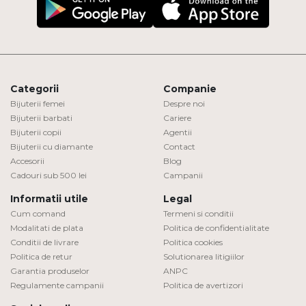
Categorii
Companie
Bijuterii femei
Despre noi
Bijuterii barbati
Cariere
Bijuterii copii
Agentii
Bijuterii cu diamante
Contact
Accesorii
Blog
Cadouri sub 500 lei
Campanii
Informatii utile
Legal
Cum comand
Termeni si conditii
Modalitati de plata
Politica de confidentialitate
Conditii de livrare
Politica cookies
Politica de retur
Solutionarea litigiilor
Garantia produselor
ANPC
Regulamente campanii
Politica de avertizori