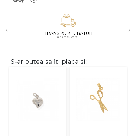
Gramaj:
1.13 gr
Aur mixt
CARATAJ
‹
›
TRANSPORT GRATUIT
14K
la plata cu cardul
18K
22K
S-ar putea sa iti placa si:
PIATRA
Fara pietre
Cu pietre
Diamante