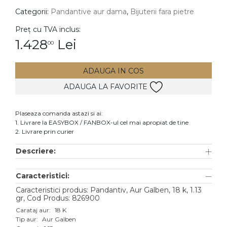
Categorii:
Pandantive aur dama
,
Bijuterii fara pietre
DIAMANTE
Vezi toate
Preț cu TVA inclus:
1.428
Lei
00
Inele
Cercei
ADAUGA IN COS
Bratari
ADAUGA LA FAVORITE
Coliere
Lanturi
Plaseaza comanda astazi si ai:
1. Livrare la EASYBOX / FANBOX-ul cel mai apropiat de tine
Pandantive
2. Livrare prin curier
Accesorii
Descriere:
TIP METAL
Caracteristici:
Aur galben
Caracteristici produs: Pandantiv, Aur Galben, 18 k, 1.13
gr, Cod Produs: 826900
Aur alb
Carataj aur:
18 K
Tip aur:
Aur Galben
Aur roz