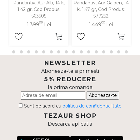
Pandantiv, Aur Alb, 14 k,
Pandantiv, Aur Galben, 14
P
1.42 gr, Cod Produs:
k, 1.47 gr, Cod Produs:
563505
577252
99
00
1.399
Lei
1.449
Lei
NEWSLETTER
Aboneaza-te si primesti
5% REDUCERE
la prima comanda
Aboneaza-te
Sunt de acord cu
politica de confidentialitate
TEZAUR SHOP
Descarca aplicatia