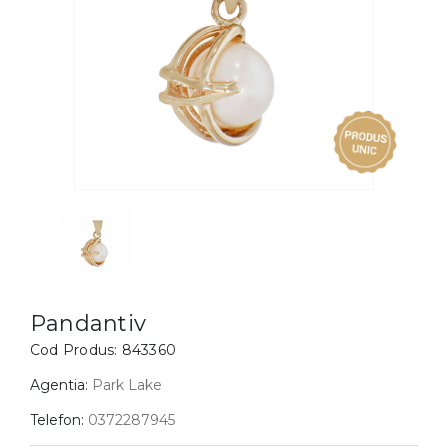
Inele
PIAT
Bratari
Cu 
Coliere
Dia
Lanturi
Pandantive
Accesorii
BIJUTERII COPII
Vezi toate
Inele
Cercei
Pandantiv
Bratari
Cod Produs:
843360
Coliere
Agentia:
Park Lake
Lanturi
Telefon:
0372287945
Pandantive