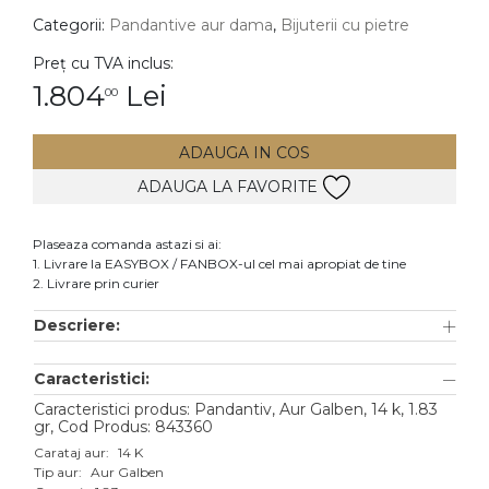
Categorii:
Pandantive aur dama
,
Bijuterii cu pietre
DIAMANTE
Vezi toate
Preț cu TVA inclus:
1.804
Lei
00
Inele
Cercei
ADAUGA IN COS
Bratari
ADAUGA LA FAVORITE
Coliere
Lanturi
Plaseaza comanda astazi si ai:
1. Livrare la EASYBOX / FANBOX-ul cel mai apropiat de tine
Pandantive
2. Livrare prin curier
Accesorii
Descriere:
TIP METAL
Caracteristici:
Aur galben
Caracteristici produs: Pandantiv, Aur Galben, 14 k, 1.83
gr, Cod Produs: 843360
Aur alb
Carataj aur:
14 K
Tip aur:
Aur Galben
Aur roz