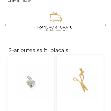
Gramaj:
1.83 gr
Aur mixt
CARATAJ
‹
›
TRANSPORT GRATUIT
14K
la plata cu cardul
18K
22K
S-ar putea sa iti placa si:
PIATRA
Fara pietre
Cu pietre
Diamante