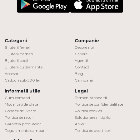
Categorii
Companie
Bijuterii femei
Despre noi
Bijuterii barbati
Cariere
Bijuterii copii
Agentii
Bijuterii cu diamante
Contact
Accesorii
Blog
Cadouri sub 500 lei
Campanii
Informatii utile
Legal
Cum comand
Termeni si conditii
Modalitati de plata
Politica de confidentialitate
Conditii de livrare
Politica cookies
Politica de retur
Solutionarea litigiilor
Garantia produselor
ANPC
Regulamente campanii
Politica de avertizori