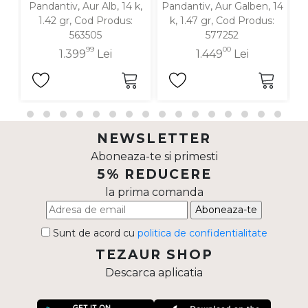
Pandantiv, Aur Alb, 14 k,
Pandantiv, Aur Galben, 14
P
1.42 gr, Cod Produs:
k, 1.47 gr, Cod Produs:
563505
577252
99
00
1.399
Lei
1.449
Lei
NEWSLETTER
Aboneaza-te si primesti
5% REDUCERE
la prima comanda
Aboneaza-te
Sunt de acord cu
politica de confidentialitate
TEZAUR SHOP
Descarca aplicatia