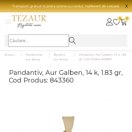
X
Transport gratuit la plata online cu cardul, indiferent de valoare.
BIJUTERII
0
0
Vezi toate bijuteriile
Vezi 
BIJUTERII FEMEI
Vezi toate
TIP 
Tezaurshop.ro
Pandantive
Bijuterii
Pandantiv, Aur Galben, 14 k, 1.83
Inele
Aur
gr, Cod Produs: 843360
aur dama
aur femei
Cercei
Aur
Pandantiv, Aur Galben, 14 k, 1.83 gr,
Bratari
Aur
Cod Produs: 843360
Coliere
Aur
Lanturi
CAR
Pandantive
14K
Accesorii
18K
BIJUTERII BARBATI
Vezi toate
22K