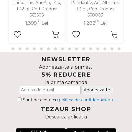
Pandantiv, Aur Alb, 14 k,
Pandantiv, Aur Alb, 14 k,
P
1.42 gr, Cod Produs:
1.3 gr, Cod Produs:
1.
563505
560003
99
00
1.399
Lei
1.282
Lei
NEWSLETTER
Aboneaza-te si primesti
5% REDUCERE
la prima comanda
Aboneaza-te
Sunt de acord cu
politica de confidentialitate
TEZAUR SHOP
Descarca aplicatia