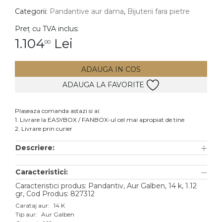
Categorii:
Pandantive aur dama
,
Bijuterii fara pietre
DIAMANTE
Vezi toate
Preț cu TVA inclus:
1.104
Lei
00
Inele
Cercei
ADAUGA IN COS
Bratari
ADAUGA LA FAVORITE
Coliere
Lanturi
Plaseaza comanda astazi si ai:
1. Livrare la EASYBOX / FANBOX-ul cel mai apropiat de tine
Pandantive
2. Livrare prin curier
Accesorii
Descriere:
TIP METAL
Caracteristici:
Aur galben
Caracteristici produs: Pandantiv, Aur Galben, 14 k, 1.12
gr, Cod Produs: 827312
Aur alb
Carataj aur:
14 K
Tip aur:
Aur Galben
Aur roz