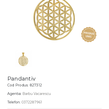
Inele
PIAT
Bratari
Cu 
Coliere
Dia
Lanturi
Pandantive
Accesorii
BIJUTERII COPII
Vezi toate
Inele
Cercei
Pandantiv
Bratari
Cod Produs:
827312
Coliere
Agentia:
Barbu Vacarescu
Lanturi
Telefon:
0372287961
Pandantive