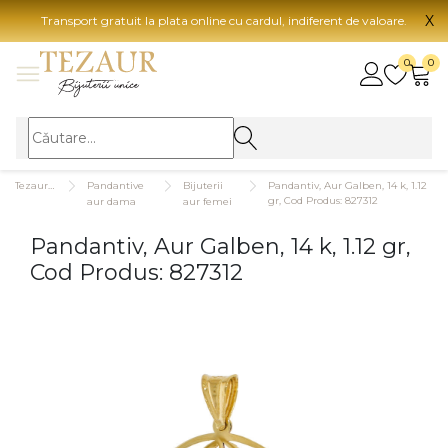
X
Transport gratuit la plata online cu cardul, indiferent de valoare.
BIJUTERII
0
0
Vezi toate bijuteriile
Vezi 
BIJUTERII FEMEI
Vezi toate
TIP 
Tezaurshop.ro
Pandantive
Bijuterii
Pandantiv, Aur Galben, 14 k, 1.12
Inele
Aur
gr, Cod Produs: 827312
aur dama
aur femei
Cercei
Aur
Pandantiv, Aur Galben, 14 k, 1.12 gr,
Bratari
Aur
Cod Produs: 827312
Coliere
Aur
Lanturi
CAR
Pandantive
14K
Accesorii
18K
BIJUTERII BARBATI
Vezi toate
22K