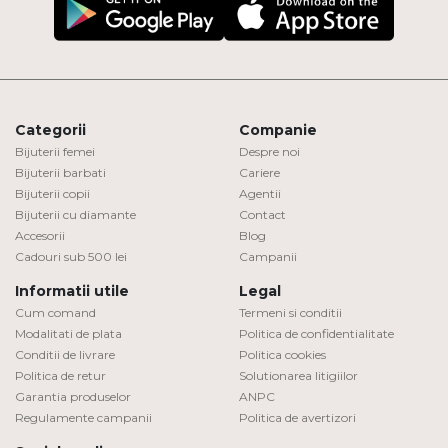
Categorii
Companie
Bijuterii femei
Despre noi
Bijuterii barbati
Cariere
Bijuterii copii
Agentii
Bijuterii cu diamante
Contact
Accesorii
Blog
Cadouri sub 500 lei
Campanii
Informatii utile
Legal
Cum comand
Termeni si conditii
Modalitati de plata
Politica de confidentialitate
Conditii de livrare
Politica cookies
Politica de retur
Solutionarea litigiilor
Garantia produselor
ANPC
Regulamente campanii
Politica de avertizori