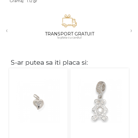
Gramaj:
1.12 gr
Aur mixt
CARATAJ
‹
›
TRANSPORT GRATUIT
14K
la plata cu cardul
18K
22K
S-ar putea sa iti placa si:
PIATRA
Fara pietre
Cu pietre
Diamante