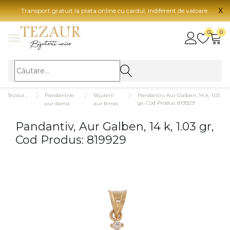
X
Transport gratuit la plata online cu cardul, indiferent de valoare.
BIJUTERII
0
0
Vezi toate bijuteriile
Vezi 
BIJUTERII FEMEI
Vezi toate
TIP 
Tezaurshop.ro
Pandantive
Bijuterii
Pandantiv, Aur Galben, 14 k, 1.03
Inele
Aur
gr, Cod Produs: 819929
aur dama
aur femei
Cercei
Aur
Pandantiv, Aur Galben, 14 k, 1.03 gr,
Bratari
Aur
Cod Produs: 819929
Coliere
Aur
Lanturi
CAR
Pandantive
14K
Accesorii
18K
BIJUTERII BARBATI
Vezi toate
22K