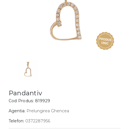
Inele
PIAT
Bratari
Cu 
Coliere
Dia
Lanturi
Pandantive
Accesorii
BIJUTERII COPII
Vezi toate
Inele
Cercei
Pandantiv
Bratari
Cod Produs:
819929
Coliere
Agentia:
Prelungirea Ghencea
Lanturi
Telefon:
0372287956
Pandantive