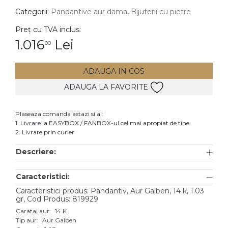
Categorii:
Pandantive aur dama
,
Bijuterii cu pietre
DIAMANTE
Vezi toate
Preț cu TVA inclus:
1.016
Lei
00
Inele
Cercei
ADAUGA IN COS
Bratari
ADAUGA LA FAVORITE
Coliere
Lanturi
Plaseaza comanda astazi si ai:
1. Livrare la EASYBOX / FANBOX-ul cel mai apropiat de tine
Pandantive
2. Livrare prin curier
Accesorii
Descriere:
TIP METAL
Caracteristici:
Aur galben
Caracteristici produs: Pandantiv, Aur Galben, 14 k, 1.03
gr, Cod Produs: 819929
Aur alb
Carataj aur:
14 K
Tip aur:
Aur Galben
Aur roz