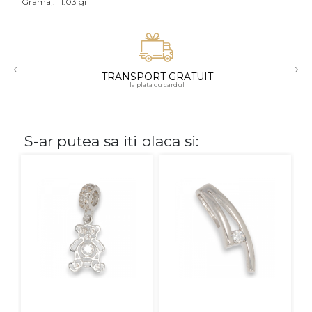
Gramaj:
1.03 gr
Aur mixt
CARATAJ
‹
›
TRANSPORT GRATUIT
14K
la plata cu cardul
18K
22K
S-ar putea sa iti placa si:
PIATRA
Fara pietre
Cu pietre
Diamante