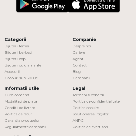
Categorii
Companie
Bijuterii femei
Despre noi
Bijuterii barbati
Cariere
Bijuterii copii
Agentii
Bijuterii cu diamante
Contact
Accesorii
Blog
Cadouri sub 500 lei
Campanii
Informatii utile
Legal
Cum comand
Termeni si conditii
Modalitati de plata
Politica de confidentialitate
Conditii de livrare
Politica cookies
Politica de retur
Solutionarea litigiilor
Garantia produselor
ANPC
Regulamente campanii
Politica de avertizori