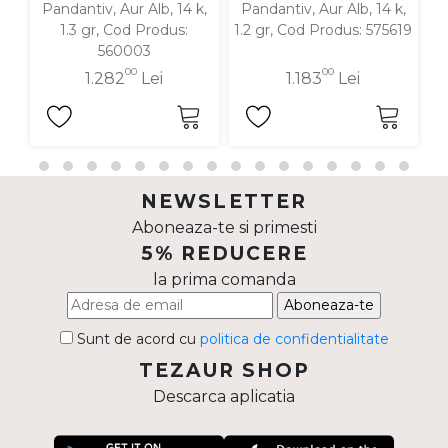
Pandantiv, Aur Alb, 14 k,
Pandantiv, Aur Alb, 14 k,
P
1.3 gr, Cod Produs:
1.2 gr, Cod Produs: 575619
560003
00
00
1.282
Lei
1.183
Lei
NEWSLETTER
Aboneaza-te si primesti
5% REDUCERE
la prima comanda
Aboneaza-te
Sunt de acord cu
politica de confidentialitate
TEZAUR SHOP
Descarca aplicatia