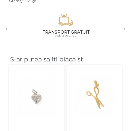
Gramaj:
1.79 gr
Aur mixt
CARATAJ
‹
›
TRANSPORT GRATUIT
14K
la plata cu cardul
18K
22K
S-ar putea sa iti placa si:
PIATRA
Fara pietre
Cu pietre
Diamante