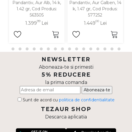
Pandantiv, Aur Alb, 14 k,
Pandantiv, Aur Galben, 14
P
1.42 gr, Cod Produs:
k, 1.47 gr, Cod Produs:
563505
577252
99
00
1.399
Lei
1.449
Lei
NEWSLETTER
Aboneaza-te si primesti
5% REDUCERE
la prima comanda
Aboneaza-te
Sunt de acord cu
politica de confidentialitate
TEZAUR SHOP
Descarca aplicatia