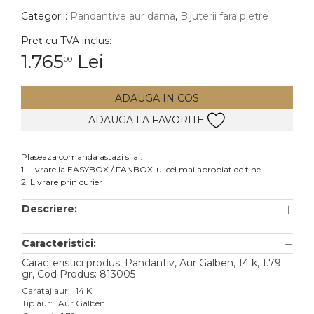
Categorii:
Pandantive aur dama
,
Bijuterii fara pietre
DIAMANTE
Vezi toate
Preț cu TVA inclus:
1.765
Lei
00
Inele
Cercei
ADAUGA IN COS
Bratari
ADAUGA LA FAVORITE
Coliere
Lanturi
Plaseaza comanda astazi si ai:
1. Livrare la EASYBOX / FANBOX-ul cel mai apropiat de tine
Pandantive
2. Livrare prin curier
Accesorii
Descriere:
TIP METAL
Caracteristici:
Aur galben
Caracteristici produs: Pandantiv, Aur Galben, 14 k, 1.79
gr, Cod Produs: 813005
Aur alb
Carataj aur:
14 K
Tip aur:
Aur Galben
Aur roz