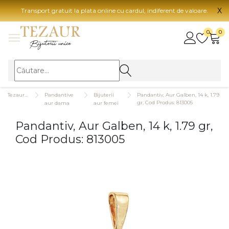
X
Transport gratuit la plata online cu cardul, indiferent de valoare.
BIJUTERII
0
0
Vezi toate bijuteriile
Vezi 
BIJUTERII FEMEI
Vezi toate
TIP 
Tezaurshop.ro
Pandantive
Bijuterii
Pandantiv, Aur Galben, 14 k, 1.79
Inele
Aur
gr, Cod Produs: 813005
aur dama
aur femei
Cercei
Aur
Pandantiv, Aur Galben, 14 k, 1.79 gr,
Bratari
Aur
Cod Produs: 813005
Coliere
Aur
Lanturi
CAR
Pandantive
14K
Accesorii
18K
BIJUTERII BARBATI
Vezi toate
22K