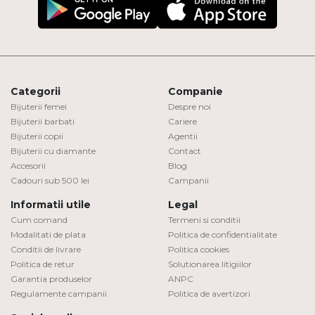
Categorii
Companie
Bijuterii femei
Despre noi
Bijuterii barbati
Cariere
Bijuterii copii
Agentii
Bijuterii cu diamante
Contact
Accesorii
Blog
Cadouri sub 500 lei
Campanii
Informatii utile
Legal
Cum comand
Termeni si conditii
Modalitati de plata
Politica de confidentialitate
Conditii de livrare
Politica cookies
Politica de retur
Solutionarea litigiilor
Garantia produselor
ANPC
Regulamente campanii
Politica de avertizori