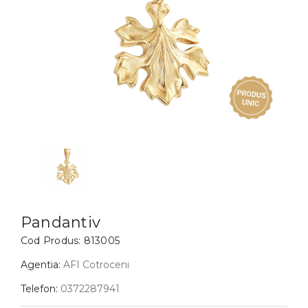
Inele
PIAT
Bratari
Cu 
Coliere
Dia
Lanturi
Pandantive
Accesorii
BIJUTERII COPII
Vezi toate
Inele
Cercei
Pandantiv
Bratari
Cod Produs:
813005
Coliere
Agentia:
AFI Cotroceni
Lanturi
Telefon:
0372287941
Pandantive