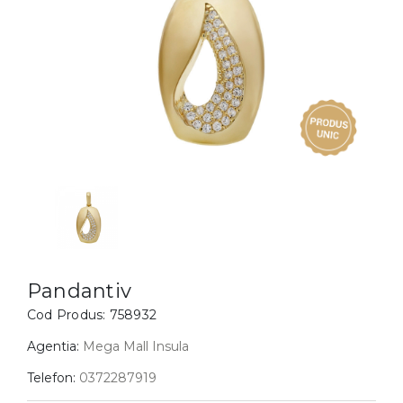
Inele
PIAT
Bratari
Cu 
Coliere
Dia
Lanturi
Pandantive
Accesorii
BIJUTERII COPII
Vezi toate
Inele
Cercei
Pandantiv
Bratari
Cod Produs:
758932
Coliere
Agentia:
Mega Mall Insula
Lanturi
Telefon:
0372287919
Pandantive