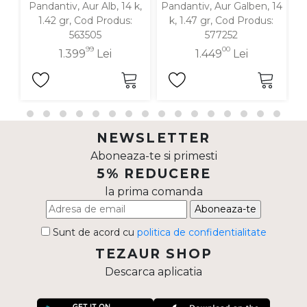
Pandantiv, Aur Alb, 14 k,
Pandantiv, Aur Galben, 14
P
1.42 gr, Cod Produs:
k, 1.47 gr, Cod Produs:
563505
577252
99
00
1.399
Lei
1.449
Lei
NEWSLETTER
Aboneaza-te si primesti
5% REDUCERE
la prima comanda
Aboneaza-te
Sunt de acord cu
politica de confidentialitate
TEZAUR SHOP
Descarca aplicatia