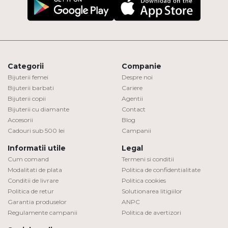
Categorii
Companie
Bijuterii femei
Despre noi
Bijuterii barbati
Cariere
Bijuterii copii
Agentii
Bijuterii cu diamante
Contact
Accesorii
Blog
Cadouri sub 500 lei
Campanii
Informatii utile
Legal
Cum comand
Termeni si conditii
Modalitati de plata
Politica de confidentialitate
Conditii de livrare
Politica cookies
Politica de retur
Solutionarea litigiilor
Garantia produselor
ANPC
Regulamente campanii
Politica de avertizori