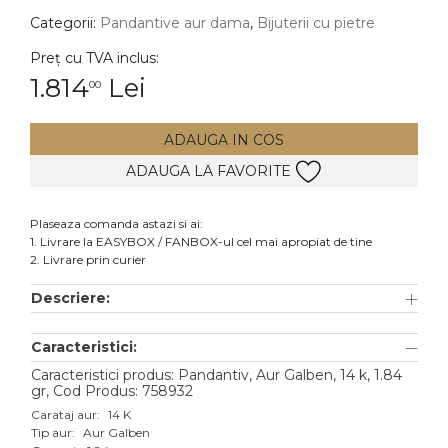
Categorii:
Pandantive aur dama
,
Bijuterii cu pietre
DIAMANTE
Vezi toate
Preț cu TVA inclus:
1.814
Lei
00
Inele
Cercei
ADAUGA IN COS
Bratari
ADAUGA LA FAVORITE
Coliere
Lanturi
Plaseaza comanda astazi si ai:
1. Livrare la EASYBOX / FANBOX-ul cel mai apropiat de tine
Pandantive
2. Livrare prin curier
Accesorii
Descriere:
TIP METAL
Caracteristici:
Aur galben
Caracteristici produs: Pandantiv, Aur Galben, 14 k, 1.84
gr, Cod Produs: 758932
Aur alb
Carataj aur:
14 K
Tip aur:
Aur Galben
Aur roz