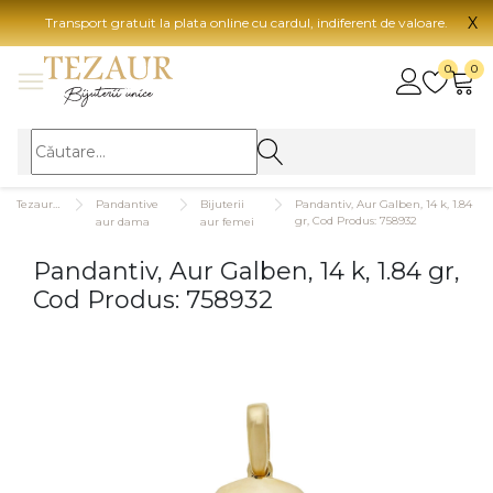
X
Transport gratuit la plata online cu cardul, indiferent de valoare.
BIJUTERII
0
0
Vezi toate bijuteriile
Vezi 
BIJUTERII FEMEI
Vezi toate
TIP 
Tezaurshop.ro
Pandantive
Bijuterii
Pandantiv, Aur Galben, 14 k, 1.84
Inele
Aur
gr, Cod Produs: 758932
aur dama
aur femei
Cercei
Aur
Pandantiv, Aur Galben, 14 k, 1.84 gr,
Bratari
Aur
Cod Produs: 758932
Coliere
Aur
Lanturi
CAR
Pandantive
14K
Accesorii
18K
BIJUTERII BARBATI
Vezi toate
22K