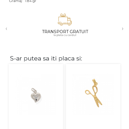
Gramaj:
1.84 gr
Aur mixt
CARATAJ
‹
›
TRANSPORT GRATUIT
14K
la plata cu cardul
18K
22K
S-ar putea sa iti placa si:
PIATRA
Fara pietre
Cu pietre
Diamante