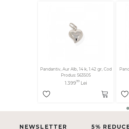
DIAMANTE
Vezi toate
Inele
Cercei
Bratari
Coliere
Lanturi
Pandantiv, Aur Alb, 14 k, 1.42 gr, Cod
Panda
Pandantive
Produs: 563505
Accesorii
99
1.399
Lei
TIP METAL
Aur galben
Aur alb
NEWSLETTER
5% REDUC
Aur roz