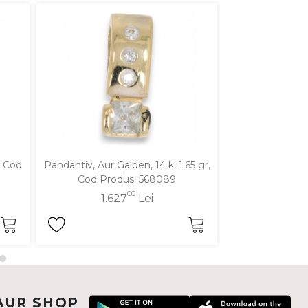
, Cod
Pandantiv, Aur Galben, 14 k, 1.65 gr,
Pandantiv, Aur Al
Cod Produs: 568089
Produ
00
1.627
Lei
1.1
AUR SHOP