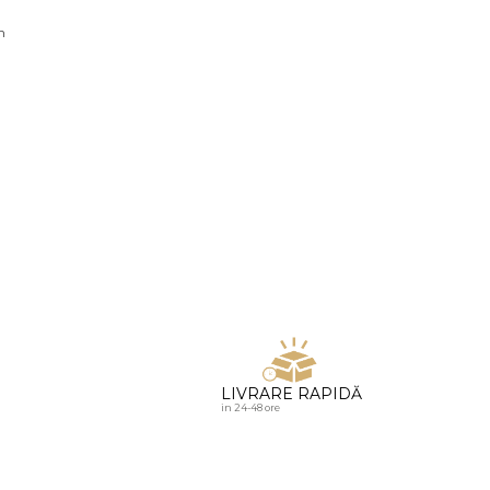
u diamante
n
LIVRARE RAPIDĂ
in 24-48 ore