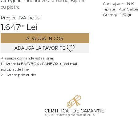
Categorii:
Pandantive aur dama
,
Bijuterii
Carataj aur:
14 K
cu pietre
Vezi toate bijuteriile c
Tip aur:
Aur Galbe
RA
Gramaj:
1.67 gr
Preț cu TVA inclus:
1.647
Lei
00
pietre
mante
ADAUGA IN COS
ADAUGA LA FAVORITE
Plaseaza comanda astazi si ai:
1. Livrare la EASYBOX / FANBOX-ul cel mai
apropiat de tine
2. Livrare prin curier
CERTIFICAT DE GARANȚIE
bijuterii avizate și marcate de ANPC