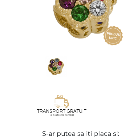
Vezi toate bijuteriile pentru femei
Inele
PIAT
Bratari
Cu 
Coliere
Dia
Lanturi
Pandantive
Accesorii
BIJUTERII COPII
Vezi toate
Inele
Cercei
Bratari
TRANSPORT GRATUIT
la plata cu cardul
Coliere
Lanturi
S-ar putea sa iti placa si:
Pandantive