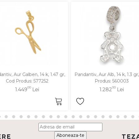
ntiv, Aur Galben, 14 k, 1.47 gr,
Pandantiv, Aur Alb, 14 k, 1.3 gr
Cod Produs: 577252
Produs: 560003
00
00
1.449
Lei
1.282
Lei
Aboneaza-te
ERE
TEZ