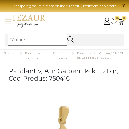
X
Transport gratuit la plata online cu cardul, indiferent de valoare.
BIJUTERII
0
0
Vezi toate bijuteriile
Vezi 
BIJUTERII FEMEI
Vezi toate
TIP 
Tezaurshop.ro
Pandantive
Bijuterii
Pandantiv, Aur Galben, 14 k, 1.21
Inele
Aur
gr, Cod Produs: 750416
aur dama
aur femei
Cercei
Aur
Pandantiv, Aur Galben, 14 k, 1.21 gr,
Bratari
Aur
Cod Produs: 750416
Coliere
Aur
Lanturi
CAR
Pandantive
14K
Accesorii
18K
BIJUTERII BARBATI
Vezi toate
22K