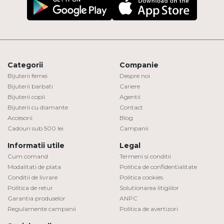
Categorii
Companie
Bijuterii femei
Despre noi
Bijuterii barbati
Cariere
Bijuterii copii
Agentii
Bijuterii cu diamante
Contact
Accesorii
Blog
Cadouri sub 500 lei
Campanii
Informatii utile
Legal
Cum comand
Termeni si conditii
Modalitati de plata
Politica de confidentialitate
Conditii de livrare
Politica cookies
Politica de retur
Solutionarea litigiilor
Garantia produselor
ANPC
Regulamente campanii
Politica de avertizori