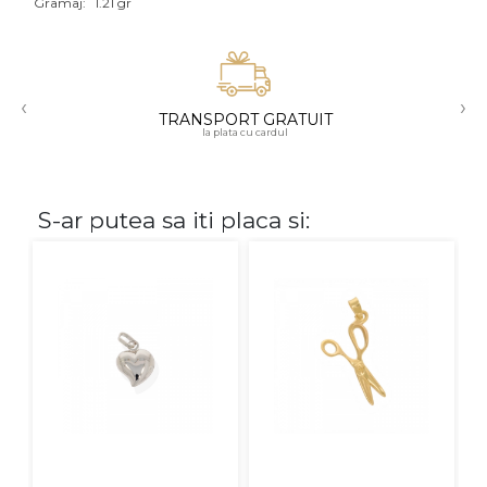
Gramaj:
1.21 gr
Aur mixt
CARATAJ
‹
›
TRANSPORT GRATUIT
14K
la plata cu cardul
18K
22K
S-ar putea sa iti placa si:
PIATRA
Fara pietre
Cu pietre
Diamante