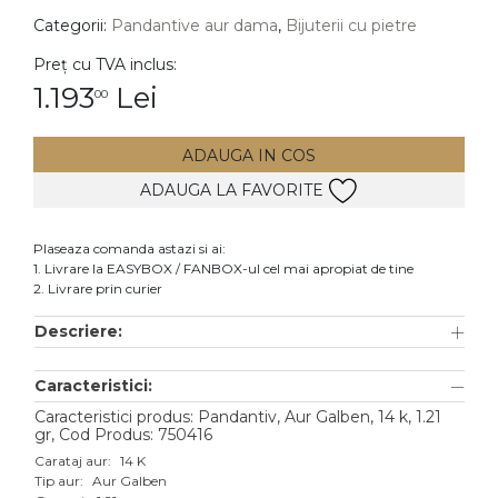
Categorii:
Pandantive aur dama
,
Bijuterii cu pietre
DIAMANTE
Vezi toate
Preț cu TVA inclus:
1.193
Lei
00
Inele
Cercei
ADAUGA IN COS
Bratari
ADAUGA LA FAVORITE
Coliere
Lanturi
Plaseaza comanda astazi si ai:
1. Livrare la EASYBOX / FANBOX-ul cel mai apropiat de tine
Pandantive
2. Livrare prin curier
Accesorii
Descriere:
TIP METAL
Caracteristici:
Aur galben
Caracteristici produs: Pandantiv, Aur Galben, 14 k, 1.21
gr, Cod Produs: 750416
Aur alb
Carataj aur:
14 K
Tip aur:
Aur Galben
Aur roz