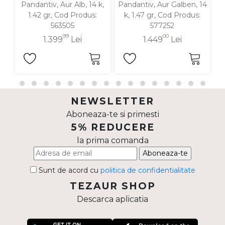
Pandantiv, Aur Alb, 14 k,
Pandantiv, Aur Galben, 14
P
1.42 gr, Cod Produs:
k, 1.47 gr, Cod Produs:
563505
577252
99
00
1.399
Lei
1.449
Lei
NEWSLETTER
Aboneaza-te si primesti
5% REDUCERE
la prima comanda
Aboneaza-te
Sunt de acord cu
politica de confidentialitate
TEZAUR SHOP
Descarca aplicatia