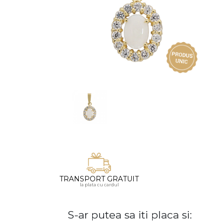
Vezi toate bijuteriile pentru femei
Inele
PIAT
Bratari
Cu 
Coliere
Dia
Lanturi
Pandantive
Accesorii
BIJUTERII COPII
Vezi toate
Inele
Cercei
Bratari
TRANSPORT GRATUIT
la plata cu cardul
Coliere
Lanturi
S-ar putea sa iti placa si:
Pandantive