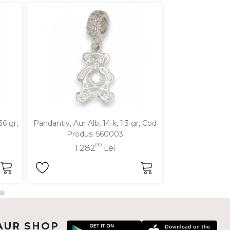
36 gr,
Pandantiv, Aur Alb, 14 k, 1.3 gr, Cod
Pandantiv, Aur Ga
Produs: 560003
Cod Pro
00
1.282
Lei
1.6
AUR SHOP