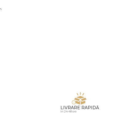
u diamante
n
LIVRARE RAPIDĂ
in 24-48 ore