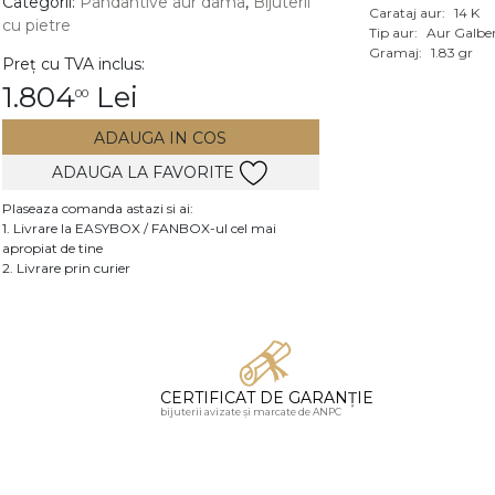
Categorii:
Pandantive aur dama
,
Bijuterii
Carataj aur:
14 K
cu pietre
Vezi toate bijuteriile c
Tip aur:
Aur Galbe
RA
Gramaj:
1.83 gr
Preț cu TVA inclus:
1.804
Lei
00
pietre
mante
ADAUGA IN COS
ADAUGA LA FAVORITE
Plaseaza comanda astazi si ai:
1. Livrare la EASYBOX / FANBOX-ul cel mai
apropiat de tine
2. Livrare prin curier
CERTIFICAT DE GARANȚIE
bijuterii avizate și marcate de ANPC