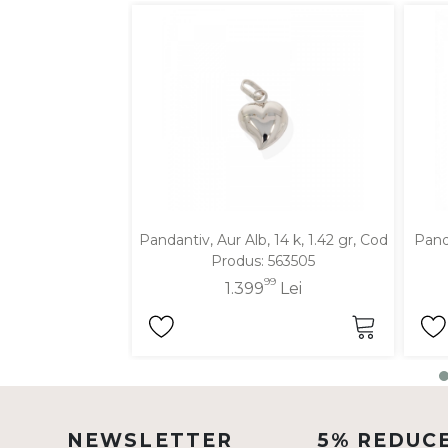
DIAMANTE
Vezi toate
Inele
Cercei
Bratari
Coliere
Lanturi
Pandantiv, Aur Alb, 14 k, 1.42 gr, Cod
Panda
Pandantive
Produs: 563505
Accesorii
99
1.399
Lei
TIP METAL
Aur galben
Aur alb
NEWSLETTER
5% REDUC
Aur roz