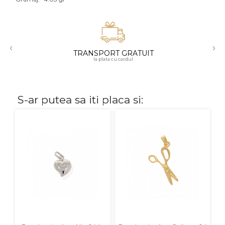
Aur mixt
CARATAJ
‹
›
TRANSPORT GRATUIT
14K
la plata cu cardul
18K
22K
S-ar putea sa iti placa si:
PIATRA
Fara pietre
Cu pietre
Diamante