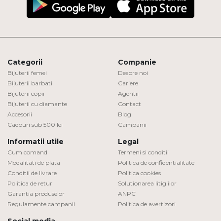
Categorii
Companie
Bijuterii femei
Despre noi
Bijuterii barbati
Cariere
Bijuterii copii
Agentii
Bijuterii cu diamante
Contact
Accesorii
Blog
Cadouri sub 500 lei
Campanii
Informatii utile
Legal
Cum comand
Termeni si conditii
Modalitati de plata
Politica de confidentialitate
Conditii de livrare
Politica cookies
Politica de retur
Solutionarea litigiilor
Garantia produselor
ANPC
Regulamente campanii
Politica de avertizori