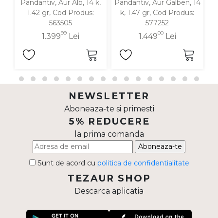
Pandantiv, Aur Alb, 14 k,
Pandantiv, Aur Galben, 14
P
1.42 gr, Cod Produs:
k, 1.47 gr, Cod Produs:
563505
577252
99
00
1.399
Lei
1.449
Lei
NEWSLETTER
Aboneaza-te si primesti
5% REDUCERE
la prima comanda
Aboneaza-te
Sunt de acord cu
politica de confidentialitate
TEZAUR SHOP
Descarca aplicatia