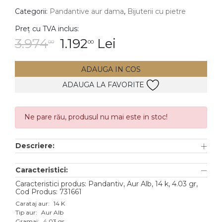
Categorii:
Pandantive aur dama
,
Bijuterii cu pietre
DIAMANTE
Vezi toate
Preț cu TVA inclus:
3.974
1.192
Lei
00
00
Inele
Cercei
ADAUGA IN COS
Bratari
ADAUGA LA FAVORITE
Coliere
Lanturi
Ne pare rău, produsul nu mai este in stoc!
Pandantive
Accesorii
Descriere:
TIP METAL
Caracteristici:
Caracteristici produs: Pandantiv, Aur Alb, 14 k, 4.03 gr,
Aur galben
Cod Produs: 731661
Aur alb
Carataj aur:
14 K
Tip aur:
Aur Alb
Aur roz
Gramaj:
4.03 gr