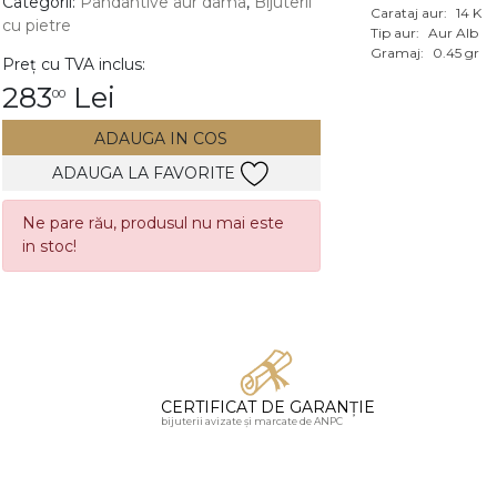
Categorii:
Pandantive aur dama
,
Bijuterii
Carataj aur:
14 K
cu pietre
Vezi toate bijuteriile c
Tip aur:
Aur Alb
RA
Gramaj:
0.45 gr
Preț cu TVA inclus:
283
Lei
00
pietre
mante
ADAUGA IN COS
ADAUGA LA FAVORITE
Ne pare rău, produsul nu mai este
in stoc!
CERTIFICAT DE GARANȚIE
bijuterii avizate și marcate de ANPC