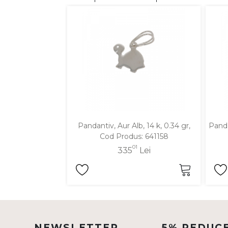
DIAMANTE
Vezi toate
Inele
Cercei
Bratari
Coliere
Lanturi
Pandantiv, Aur Alb, 14 k, 0.34 gr,
Panda
Pandantive
Cod Produs: 641158
Accesorii
01
335
Lei
TIP METAL
Aur galben
Aur alb
Aur roz
NEWSLETTER
5% REDUC