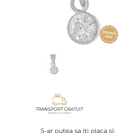
Vezi toate bijuteriile pentru femei
Inele
PIAT
Bratari
Cu 
Coliere
Dia
Lanturi
Pandantive
Accesorii
BIJUTERII COPII
Vezi toate
Inele
Cercei
Bratari
TRANSPORT GRATUIT
Coliere
la plata cu cardul
Lanturi
S-ar putea sa iti placa si:
Pandantive