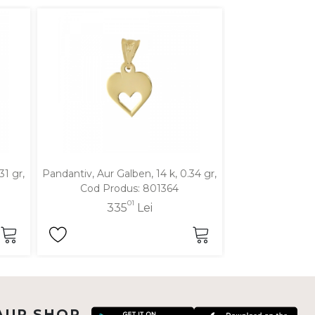
31 gr,
Pandantiv, Aur Galben, 14 k, 0.34 gr,
Pandantiv, Aur Ga
Cod Produs: 801364
Cod Pro
01
335
Lei
36
AUR SHOP