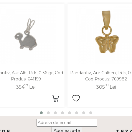
ntiv, Aur Alb, 14 k, 0.36 gr, Cod
Pandantiv, Aur Galben, 14 k, 0.
Produs: 641159
Cod Produs: 769982
99
99
354
Lei
305
Lei
Aboneaza-te
ERE
TEZ