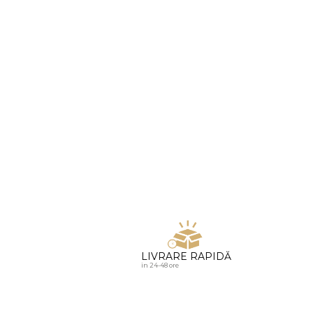
u diamante
LIVRARE RAPIDĂ
in 24-48 ore