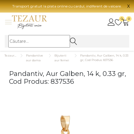
X
Transport gratuit la plata online cu cardul, indiferent de valoare.
BIJUTERII
0
0
Vezi toate bijuteriile
Vezi 
BIJUTERII FEMEI
Vezi toate
TIP 
Tezaurshop.ro
Pandantive
Bijuterii
Pandantiv, Aur Galben, 14 k, 0.33
Inele
Aur
gr, Cod Produs: 837536
aur dama
aur femei
Cercei
Aur
Pandantiv, Aur Galben, 14 k, 0.33 gr,
Bratari
Aur
Cod Produs: 837536
Coliere
Aur
Lanturi
CAR
Pandantive
14K
Accesorii
18K
BIJUTERII BARBATI
Vezi toate
22K