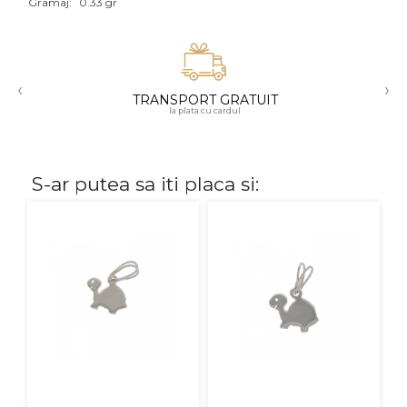
Gramaj:
0.33 gr
Aur mixt
CARATAJ
‹
›
TRANSPORT GRATUIT
14K
la plata cu cardul
18K
22K
S-ar putea sa iti placa si:
PIATRA
Fara pietre
Cu pietre
Diamante