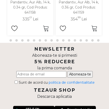
Pandantiv, Aur Alb, 14 k,
Pandantiv, Aur Alb, 14 k,
P
0.34 gr, Cod Produs:
0.36 gr, Cod Produs:
641158
641159
01
99
335
Lei
354
Lei
NEWSLETTER
Aboneaza-te si primesti
5% REDUCERE
la prima comanda
Aboneaza-te
Sunt de acord cu
politica de confidentialitate
TEZAUR SHOP
Descarca aplicatia