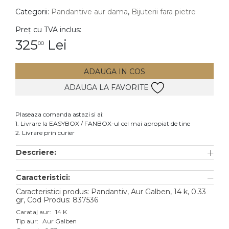
Categorii:
Pandantive aur dama
,
Bijuterii fara pietre
DIAMANTE
Vezi toate
Preț cu TVA inclus:
325
Lei
00
Inele
Cercei
ADAUGA IN COS
Bratari
ADAUGA LA FAVORITE
Coliere
Lanturi
Plaseaza comanda astazi si ai:
1. Livrare la EASYBOX / FANBOX-ul cel mai apropiat de tine
Pandantive
2. Livrare prin curier
Accesorii
Descriere:
TIP METAL
Caracteristici:
Aur galben
Caracteristici produs: Pandantiv, Aur Galben, 14 k, 0.33
gr, Cod Produs: 837536
Aur alb
Carataj aur:
14 K
Tip aur:
Aur Galben
Aur roz