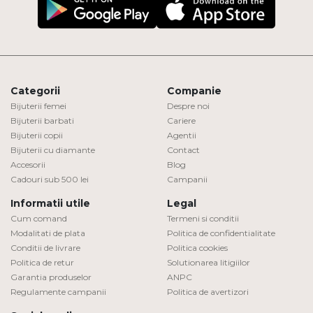
Categorii
Companie
Bijuterii femei
Despre noi
Bijuterii barbati
Cariere
Bijuterii copii
Agentii
Bijuterii cu diamante
Contact
Accesorii
Blog
Cadouri sub 500 lei
Campanii
Informatii utile
Legal
Cum comand
Termeni si conditii
Modalitati de plata
Politica de confidentialitate
Conditii de livrare
Politica cookies
Politica de retur
Solutionarea litigiilor
Garantia produselor
ANPC
Regulamente campanii
Politica de avertizori