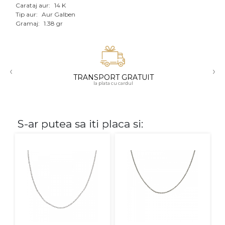
Carataj aur:
14 K
Aur mixt
Tip aur:
Aur Galben
Gramaj:
1.38 gr
CARATAJ
14K
‹
›
18K
TRANSPORT GRATUIT
la plata cu cardul
22K
PIATRA
S-ar putea sa iti placa si:
Fara pietre
Cu pietre
Diamante