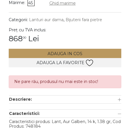
Mărime:
45
Ghid marime
DIAMANTE
Vezi toate
Categorii:
Lanturi aur dama
,
Bijuterii fara pietre
Inele
Preț cu TVA inclus:
Cercei
868
Lei
00
Bratari
ADAUGA IN COS
Coliere
ADAUGA LA FAVORITE
Lanturi
Pandantive
Accesorii
Ne pare rău, produsul nu mai este in stoc!
TIP METAL
Descriere:
Aur galben
Caracteristici:
Aur alb
Caracteristici produs: Lant, Aur Galben, 14 k, 1.38 gr, Cod
Produs: 748184
Aur roz