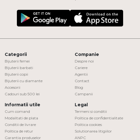
Categorii
Companie
Bijuterii femei
Despre noi
Bijuterii barbati
Cariere
Bijuterii copii
Agentii
Bijuterii cu diamante
Contact
Accesorii
Blog
Cadouri sub 500 lei
Campanii
Informatii utile
Legal
Cum comand
Termeni si conditii
Modalitati de plata
Politica de confidentialitate
Conditii de livrare
Politica cookies
Politica de retur
Solutionarea litigiilor
Garantia produselor
ANPC