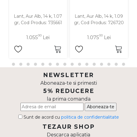
Lant, Aur Alb, 14 k, 1.07
Lant, Aur Alb, 14 k, 1.09
L
gr, Cod Produs: 735661
gr, Cod Produs: 726720
00
00
1.055
Lei
1.075
Lei
NEWSLETTER
Aboneaza-te si primesti
5% REDUCERE
la prima comanda
Aboneaza-te
Sunt de acord cu
politica de confidentialitate
TEZAUR SHOP
Descarca aplicatia