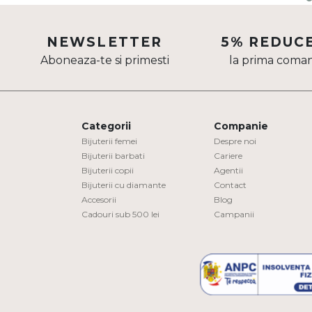
Aur mixt
NEWSLETTER
5% REDUC
CARATAJ
Aboneaza-te si primesti
la prima coma
14K
18K
22K
Categorii
Companie
Bijuterii femei
Despre noi
Bijuterii barbati
Cariere
PIATRA
Bijuterii copii
Agentii
Bijuterii cu diamante
Contact
Fara pietre
Accesorii
Blog
Cu pietre
Cadouri sub 500 lei
Campanii
Diamante