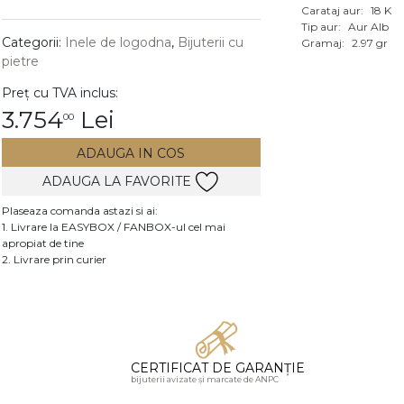
Carataj aur:
18 K
Vezi toate bijuteriile c
Tip aur:
Aur Alb
RA
Categorii:
Inele de logodna
,
Bijuterii cu
Gramaj:
2.97 gr
pietre
pietre
Preț cu TVA inclus:
mante
3.754
Lei
00
ADAUGA IN COS
ADAUGA LA FAVORITE
Plaseaza comanda astazi si ai:
1. Livrare la EASYBOX / FANBOX-ul cel mai
apropiat de tine
2. Livrare prin curier
CERTIFICAT DE GARANȚIE
bijuterii avizate și marcate de ANPC