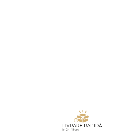
u diamante
LIVRARE RAPIDĂ
in 24-48 ore