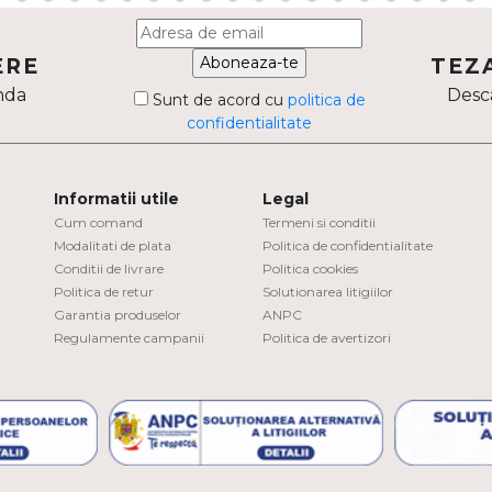
Aboneaza-te
ERE
TEZ
nda
Desca
Sunt de acord cu
politica de
confidentialitate
Informatii utile
Legal
Cum comand
Termeni si conditii
Modalitati de plata
Politica de confidentialitate
Conditii de livrare
Politica cookies
Politica de retur
Solutionarea litigiilor
Garantia produselor
ANPC
Regulamente campanii
Politica de avertizori