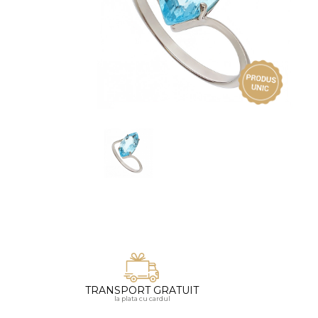
Vezi toate bijuteriile pentru femei
Inele
PIAT
Bratari
Cu 
Coliere
Dia
Lanturi
Pandantive
Accesorii
BIJUTERII COPII
Vezi toate
Inele
Cercei
Bratari
Coliere
TRANSPORT GRATUIT
Lanturi
la plata cu cardul
Pandantive