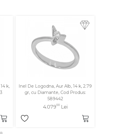
14 k,
Inel De Logodna, Aur Alb, 14 k, 2.79
Inel De Logodna
23
gr, cu Diamante, Cod Produs:
3.61 gr, Cod
589442
00
4.079
Lei
3.5