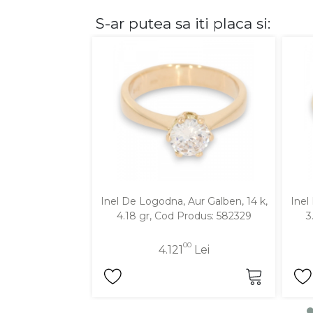
S-ar putea sa iti placa si:
DIAMANTE
Vezi toate
Inele
Cercei
Bratari
Coliere
Lanturi
Pandantive
Accesorii
Inel De Logodna, Aur Galben, 14 k,
Inel
4.18 gr, Cod Produs: 582329
3
TIP METAL
00
4.121
Lei
Aur galben
Aur alb
Aur roz