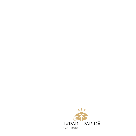
u diamante
n
LIVRARE RAPIDĂ
in 24-48 ore