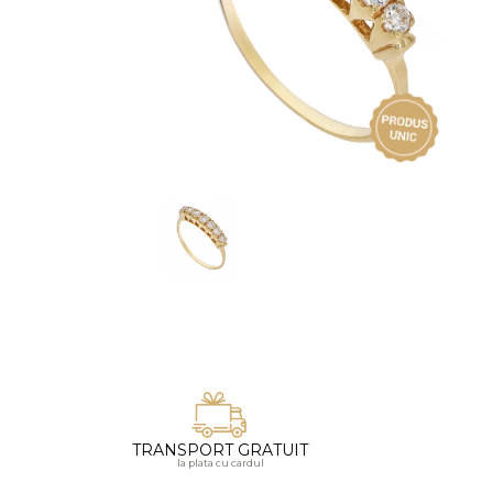
Vezi toate bijuteriile pentru femei
Inele
PIAT
Bratari
Cu 
Coliere
Dia
Lanturi
Pandantive
Accesorii
BIJUTERII COPII
Vezi toate
Inele
Cercei
Bratari
Coliere
TRANSPORT GRATUIT
Lanturi
la plata cu cardul
Pandantive