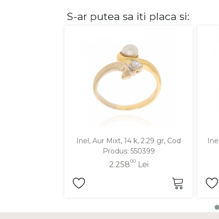
S-ar putea sa iti placa si:
DIAMANTE
Vezi toate
Inele
Cercei
Bratari
Coliere
Lanturi
Pandantive
Accesorii
Inel, Aur Mixt, 14 k, 2.29 gr, Cod
Ine
Produs: 550399
TIP METAL
00
2.258
Lei
Aur galben
Aur alb
Aur roz