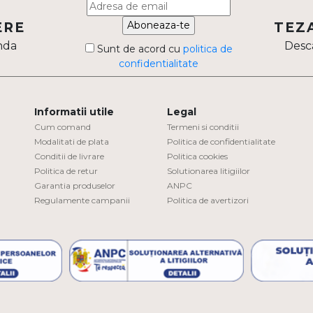
Aboneaza-te
ERE
TEZ
nda
Desca
Sunt de acord cu
politica de
confidentialitate
Informatii utile
Legal
Cum comand
Termeni si conditii
Modalitati de plata
Politica de confidentialitate
Conditii de livrare
Politica cookies
Politica de retur
Solutionarea litigiilor
Garantia produselor
ANPC
Regulamente campanii
Politica de avertizori