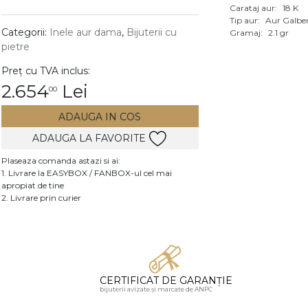
Carataj aur:
18 K
Vezi toate bijuteriile c
Tip aur:
Aur Galbe
RA
Categorii:
Inele aur dama
,
Bijuterii cu
Gramaj:
2.1 gr
pietre
pietre
Preț cu TVA inclus:
mante
2.654
Lei
00
ADAUGA IN COS
ADAUGA LA FAVORITE
Plaseaza comanda astazi si ai:
1. Livrare la EASYBOX / FANBOX-ul cel mai
apropiat de tine
2. Livrare prin curier
CERTIFICAT DE GARANȚIE
bijuterii avizate și marcate de ANPC