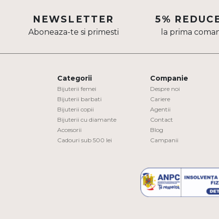
Aur mixt
NEWSLETTER
5% REDUC
Aboneaza-te si primesti
la prima coma
CARATAJ
14K
18K
Categorii
Companie
22K
Bijuterii femei
Despre noi
Bijuterii barbati
Cariere
Bijuterii copii
Agentii
PIATRA
Bijuterii cu diamante
Contact
Accesorii
Blog
Fara pietre
Cadouri sub 500 lei
Campanii
Cu pietre
Diamante