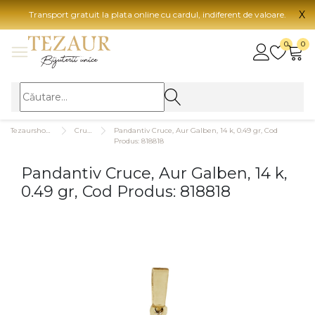
X
Transport gratuit la plata online cu cardul, indiferent de valoare.
BIJUTERII
0
0
Vezi toate bijuteriile
Vezi 
BIJUTERII FEMEI
Vezi toate
TIP 
Tezaurshop.ro
Cruce
Pandantiv Cruce, Aur Galben, 14 k, 0.49 gr, Cod
Inele
Aur
Produs: 818818
Cercei
Aur
Pandantiv Cruce, Aur Galben, 14 k,
Bratari
Aur
0.49 gr, Cod Produs: 818818
Coliere
Aur
Lanturi
CAR
Pandantive
14K
Accesorii
18K
BIJUTERII BARBATI
Vezi toate
22K