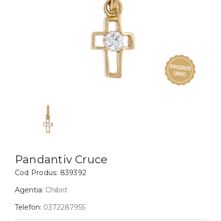
Inele
PIAT
Bratari
Cu 
Coliere
Dia
Lanturi
Pandantive
Accesorii
BIJUTERII COPII
Vezi toate
Inele
Cercei
Pandantiv Cruce
Bratari
Cod Produs:
839392
Coliere
Agentia:
Chibrit
Lanturi
Telefon:
0372287955
Pandantive