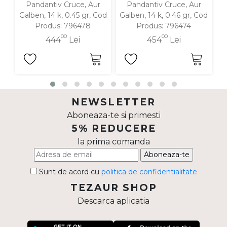
Pandantiv Cruce, Aur
Pandantiv Cruce, Aur
Galben, 14 k, 0.45 gr, Cod
Galben, 14 k, 0.46 gr, Cod
G
Produs: 796478
Produs: 796474
00
00
444
Lei
454
Lei
NEWSLETTER
Aboneaza-te si primesti
5% REDUCERE
la prima comanda
Aboneaza-te
Sunt de acord cu
politica de confidentialitate
TEZAUR SHOP
Descarca aplicatia