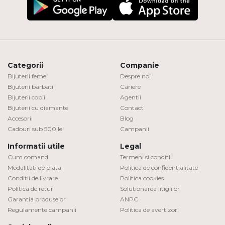
Categorii
Companie
Bijuterii femei
Despre noi
Bijuterii barbati
Cariere
Bijuterii copii
Agentii
Bijuterii cu diamante
Contact
Accesorii
Blog
Cadouri sub 500 lei
Campanii
Informatii utile
Legal
Cum comand
Termeni si conditii
Modalitati de plata
Politica de confidentialitate
Conditii de livrare
Politica cookies
Politica de retur
Solutionarea litigiilor
Garantia produselor
ANPC
Regulamente campanii
Politica de avertizori