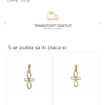
Gramaj:
0.57 gr
Aur mixt
CARATAJ
‹
›
TRANSPORT GRATUIT
14K
la plata cu cardul
18K
22K
S-ar putea sa iti placa si:
PIATRA
Fara pietre
Cu pietre
Diamante