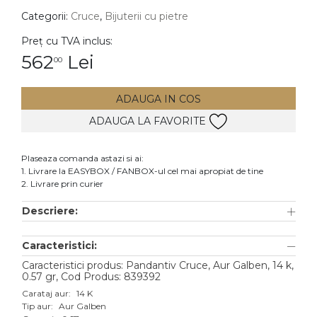
Categorii:
Cruce
,
Bijuterii cu pietre
DIAMANTE
Vezi toate
Preț cu TVA inclus:
562
Lei
00
Inele
Cercei
ADAUGA IN COS
Bratari
ADAUGA LA FAVORITE
Coliere
Lanturi
Plaseaza comanda astazi si ai:
1. Livrare la EASYBOX / FANBOX-ul cel mai apropiat de tine
Pandantive
2. Livrare prin curier
Accesorii
Descriere:
TIP METAL
Caracteristici:
Aur galben
Caracteristici produs: Pandantiv Cruce, Aur Galben, 14 k,
0.57 gr, Cod Produs: 839392
Aur alb
Carataj aur:
14 K
Tip aur:
Aur Galben
Aur roz