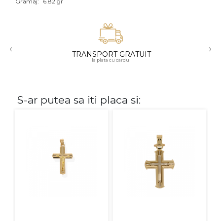
Gramaj:
6.82 gr
Aur mixt
CARATAJ
‹
›
TRANSPORT GRATUIT
14K
la plata cu cardul
18K
22K
S-ar putea sa iti placa si:
PIATRA
Fara pietre
Cu pietre
Diamante