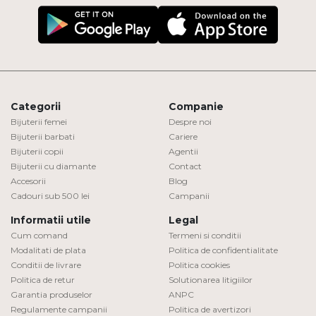
Categorii
Companie
Bijuterii femei
Despre noi
Bijuterii barbati
Cariere
Bijuterii copii
Agentii
Bijuterii cu diamante
Contact
Accesorii
Blog
Cadouri sub 500 lei
Campanii
Informatii utile
Legal
Cum comand
Termeni si conditii
Modalitati de plata
Politica de confidentialitate
Conditii de livrare
Politica cookies
Politica de retur
Solutionarea litigiilor
Garantia produselor
ANPC
Regulamente campanii
Politica de avertizori