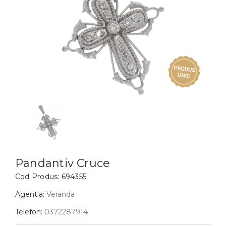
Inele
PIAT
Bratari
Cu 
Coliere
Dia
Lanturi
Pandantive
Accesorii
BIJUTERII COPII
Vezi toate
Inele
Cercei
Pandantiv Cruce
Bratari
Cod Produs:
694355
Coliere
Agentia:
Veranda
Lanturi
Telefon:
0372287914
Pandantive