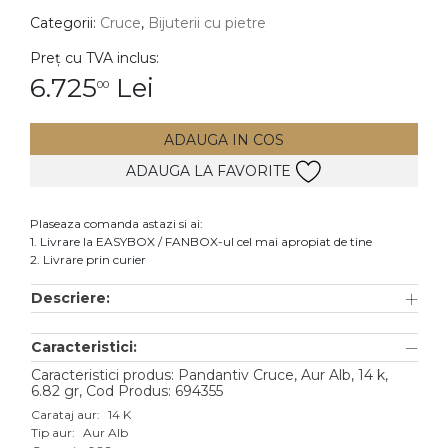
Categorii:
Cruce
,
Bijuterii cu pietre
DIAMANTE
Vezi toate
Preț cu TVA inclus:
6.725
Lei
00
Inele
Cercei
ADAUGA IN COS
Bratari
ADAUGA LA FAVORITE
Coliere
Lanturi
Plaseaza comanda astazi si ai:
1. Livrare la EASYBOX / FANBOX-ul cel mai apropiat de tine
Pandantive
2. Livrare prin curier
Accesorii
Descriere:
TIP METAL
Caracteristici:
Aur galben
Caracteristici produs: Pandantiv Cruce, Aur Alb, 14 k,
6.82 gr, Cod Produs: 694355
Aur alb
Carataj aur:
14 K
Tip aur:
Aur Alb
Aur roz