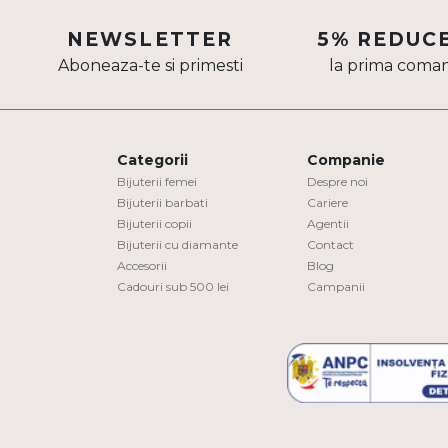
Aur mixt
NEWSLETTER
5% REDUC
Aboneaza-te si primesti
la prima coma
CARATAJ
14K
18K
Categorii
Companie
22K
Bijuterii femei
Despre noi
Bijuterii barbati
Cariere
Bijuterii copii
Agentii
PIATRA
Bijuterii cu diamante
Contact
Accesorii
Blog
Fara pietre
Cadouri sub 500 lei
Campanii
Cu pietre
Diamante