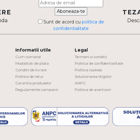
Aboneaza-te
ERE
TEZ
nda
Desca
Sunt de acord cu
politica de
confidentialitate
Informatii utile
Legal
Cum comand
Termeni si conditii
Modalitati de plata
Politica de confidentialitate
Conditii de livrare
Politica cookies
Politica de retur
Solutionarea litigiilor
Garantia produselor
ANPC
Regulamente campanii
Politica de avertizori