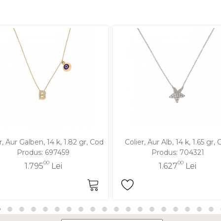
r, Aur Galben, 14 k, 1.82 gr, Cod
Colier, Aur Alb, 14 k, 1.65 gr,
Produs: 697459
Produs: 704321
00
00
1.795
Lei
1.627
Lei