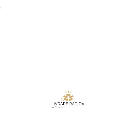
u diamante
n
LIVRARE RAPIDĂ
in 24-48 ore