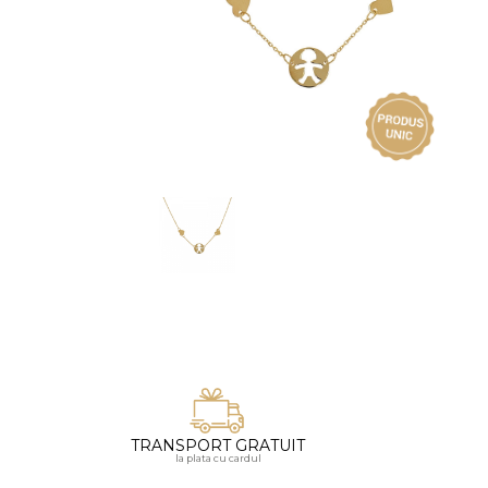
Vezi toate bijuteriile pentru femei
Inele
PIAT
Bratari
Cu 
Coliere
Dia
Lanturi
Pandantive
Accesorii
BIJUTERII COPII
Vezi toate
Inele
Cercei
Bratari
Coliere
TRANSPORT GRATUIT
Lanturi
la plata cu cardul
Pandantive