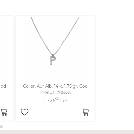
 Cod
Colier, Aur Alb, 14 k, 1.75 gr, Cod
Colier, Aur Galbe
Produs: 705553
Produ
00
1.726
Lei
1.5