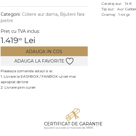
Carataj aur:
14 K
Vezi toate bijuteriile c
Tip aur:
Aur Galbe
RA
Categorii:
Coliere aur dama
,
Bijuterii fara
Gramaj:
1.44 gr
pietre
pietre
Preț cu TVA inclus:
mante
1.419
Lei
99
ADAUGA IN COS
ADAUGA LA FAVORITE
Plaseaza comanda astazi si ai:
1. Livrare la EASYBOX / FANBOX-ul cel mai
apropiat de tine
2. Livrare prin curier
CERTIFICAT DE GARANȚIE
bijuterii avizate și marcate de ANPC