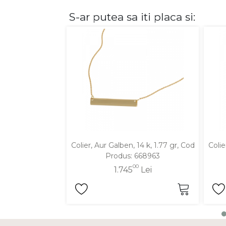
S-ar putea sa iti placa si:
DIAMANTE
Vezi toate
Inele
Cercei
Bratari
Coliere
Lanturi
Pandantive
Accesorii
Colier, Aur Galben, 14 k, 1.77 gr, Cod
Colie
Produs: 668963
TIP METAL
00
1.745
Lei
Aur galben
Aur alb
Aur roz