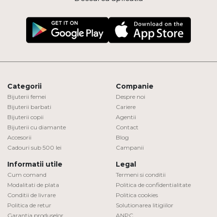
Categorii
Companie
Bijuterii femei
Despre noi
Bijuterii barbati
Cariere
Bijuterii copii
Agentii
Bijuterii cu diamante
Contact
Accesorii
Blog
Cadouri sub 500 lei
Campanii
Informatii utile
Legal
Cum comand
Termeni si conditii
Modalitati de plata
Politica de confidentialitate
Conditii de livrare
Politica cookies
Politica de retur
Solutionarea litigiilor
Garantia produselor
ANPC