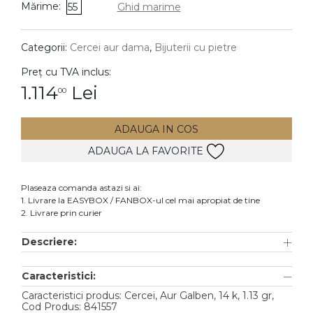
Mărime:
55
Ghid marime
DIAMANTE
Vezi toate
Categorii:
Cercei aur dama
,
Bijuterii cu pietre
Inele
Preț cu TVA inclus:
Cercei
1.114
Lei
00
Bratari
ADAUGA IN COS
Coliere
ADAUGA LA FAVORITE
Lanturi
Pandantive
Plaseaza comanda astazi si ai:
Accesorii
1. Livrare la EASYBOX / FANBOX-ul cel mai apropiat de tine
2. Livrare prin curier
TIP METAL
Descriere:
Aur galben
Caracteristici:
Aur alb
Caracteristici produs: Cercei, Aur Galben, 14 k, 1.13 gr,
Aur roz
Cod Produs: 841557