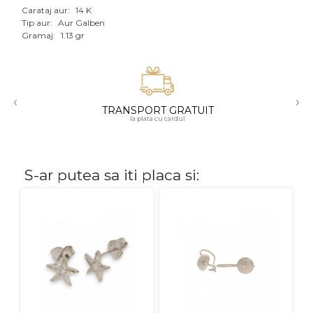
Carataj aur:
14 K
Aur mixt
Tip aur:
Aur Galben
Gramaj:
1.13 gr
CARATAJ
14K
‹
›
18K
TRANSPORT GRATUIT
la plata cu cardul
22K
PIATRA
S-ar putea sa iti placa si:
Fara pietre
Cu pietre
Diamante