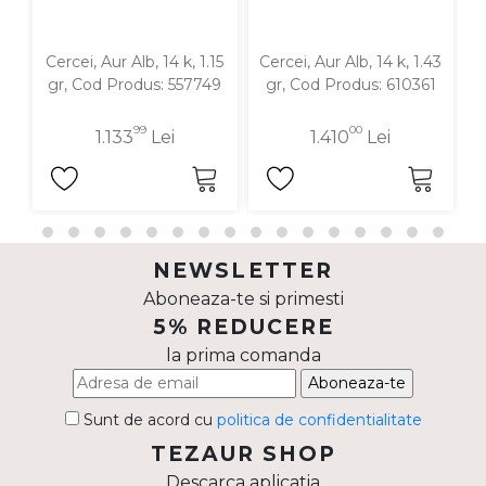
Cercei, Aur Alb, 14 k, 1.15
Cercei, Aur Alb, 14 k, 1.43
C
gr, Cod Produs: 557749
gr, Cod Produs: 610361
99
00
1.133
Lei
1.410
Lei
NEWSLETTER
Aboneaza-te si primesti
5% REDUCERE
la prima comanda
Aboneaza-te
Sunt de acord cu
politica de confidentialitate
TEZAUR SHOP
Descarca aplicatia