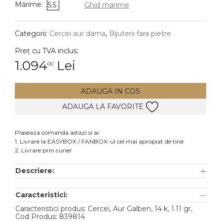
Mărime:
5.5
Ghid marime
DIAMANTE
Vezi toate
Categorii:
Cercei aur dama
,
Bijuterii fara pietre
Inele
Preț cu TVA inclus:
Cercei
1.094
Lei
00
Bratari
ADAUGA IN COS
Coliere
ADAUGA LA FAVORITE
Lanturi
Pandantive
Plaseaza comanda astazi si ai:
Accesorii
1. Livrare la EASYBOX / FANBOX-ul cel mai apropiat de tine
2. Livrare prin curier
TIP METAL
Descriere:
Aur galben
Caracteristici:
Aur alb
Caracteristici produs: Cercei, Aur Galben, 14 k, 1.11 gr,
Aur roz
Cod Produs: 839814