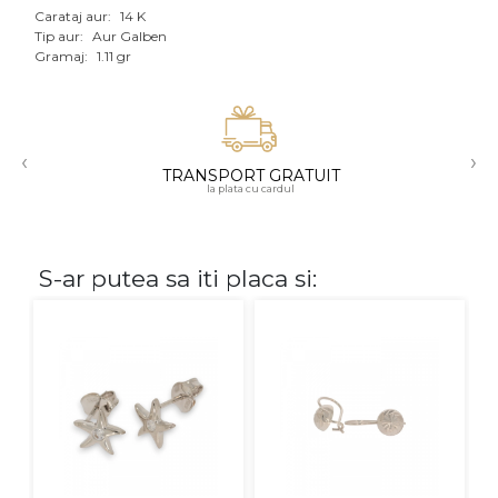
Carataj aur:
14 K
Aur mixt
Tip aur:
Aur Galben
Gramaj:
1.11 gr
CARATAJ
14K
‹
›
18K
TRANSPORT GRATUIT
la plata cu cardul
22K
PIATRA
S-ar putea sa iti placa si:
Fara pietre
Cu pietre
Diamante