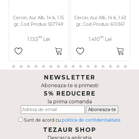
Cercei, Aur Alb, 14 k, 1.15
Cercei, Aur Alb, 14 k, 1.43
C
gr, Cod Produs: 557749
gr, Cod Produs: 610361
99
00
1.133
Lei
1.410
Lei
NEWSLETTER
Aboneaza-te si primesti
5% REDUCERE
la prima comanda
Aboneaza-te
Sunt de acord cu
politica de confidentialitate
TEZAUR SHOP
Descarca aplicatia