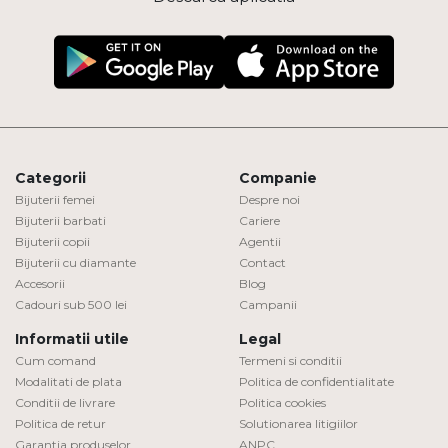
Categorii
Companie
Bijuterii femei
Despre noi
Bijuterii barbati
Cariere
Bijuterii copii
Agentii
Bijuterii cu diamante
Contact
Accesorii
Blog
Cadouri sub 500 lei
Campanii
Informatii utile
Legal
Cum comand
Termeni si conditii
Modalitati de plata
Politica de confidentialitate
Conditii de livrare
Politica cookies
Politica de retur
Solutionarea litigiilor
Garantia produselor
ANPC