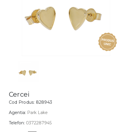
Inele
PIAT
Bratari
Cu 
Coliere
Dia
Lanturi
Pandantive
Accesorii
BIJUTERII COPII
Vezi toate
Inele
Cercei
Cercei
Cod Produs:
828943
Bratari
Coliere
Agentia:
Park Lake
Lanturi
Telefon:
0372287945
Pandantive