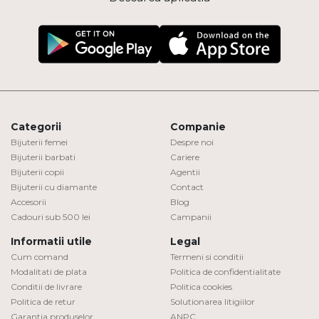
Categorii
Companie
Bijuterii femei
Despre noi
Bijuterii barbati
Cariere
Bijuterii copii
Agentii
Bijuterii cu diamante
Contact
Accesorii
Blog
Cadouri sub 500 lei
Campanii
Informatii utile
Legal
Cum comand
Termeni si conditii
Modalitati de plata
Politica de confidentialitate
Conditii de livrare
Politica cookies
Politica de retur
Solutionarea litigiilor
Garantia produselor
ANPC