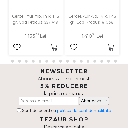
Cercei, Aur Alb, 14 k, 1.15
Cercei, Aur Alb, 14 k, 1.43
C
gr, Cod Produs: 557749
gr, Cod Produs: 610361
99
00
1.133
Lei
1.410
Lei
NEWSLETTER
Aboneaza-te si primesti
5% REDUCERE
la prima comanda
Aboneaza-te
Sunt de acord cu
politica de confidentialitate
TEZAUR SHOP
Descarca aplicatia