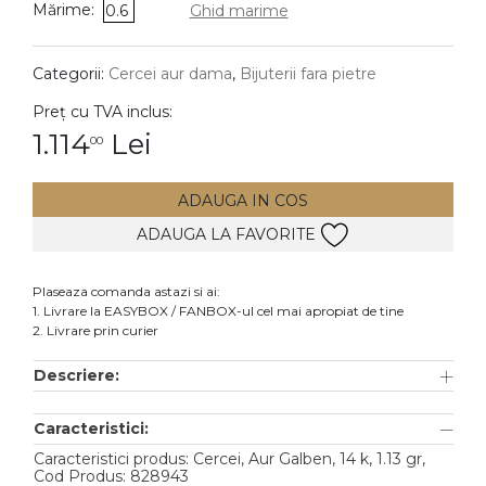
Mărime:
0.6
Ghid marime
DIAMANTE
Vezi toate
Categorii:
Cercei aur dama
,
Bijuterii fara pietre
Inele
Preț cu TVA inclus:
Cercei
1.114
Lei
00
Bratari
ADAUGA IN COS
Coliere
ADAUGA LA FAVORITE
Lanturi
Pandantive
Plaseaza comanda astazi si ai:
Accesorii
1. Livrare la EASYBOX / FANBOX-ul cel mai apropiat de tine
2. Livrare prin curier
TIP METAL
Descriere:
Aur galben
Caracteristici:
Aur alb
Caracteristici produs: Cercei, Aur Galben, 14 k, 1.13 gr,
Aur roz
Cod Produs: 828943