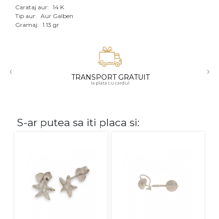
Carataj aur:
14 K
Aur mixt
Tip aur:
Aur Galben
Gramaj:
1.13 gr
CARATAJ
14K
‹
›
18K
TRANSPORT GRATUIT
la plata cu cardul
22K
PIATRA
S-ar putea sa iti placa si:
Fara pietre
Cu pietre
Diamante