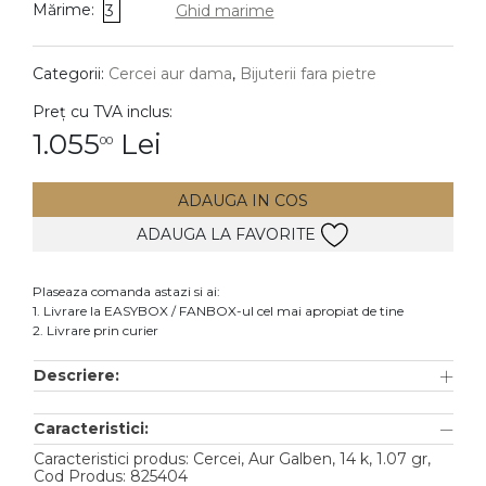
Mărime:
3
Ghid marime
DIAMANTE
Vezi toate
Categorii:
Cercei aur dama
,
Bijuterii fara pietre
Inele
Preț cu TVA inclus:
Cercei
1.055
Lei
00
Bratari
ADAUGA IN COS
Coliere
ADAUGA LA FAVORITE
Lanturi
Pandantive
Plaseaza comanda astazi si ai:
Accesorii
1. Livrare la EASYBOX / FANBOX-ul cel mai apropiat de tine
2. Livrare prin curier
TIP METAL
Descriere:
Aur galben
Caracteristici:
Aur alb
Caracteristici produs: Cercei, Aur Galben, 14 k, 1.07 gr,
Aur roz
Cod Produs: 825404