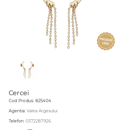
Inele
PIAT
Bratari
Cu 
Coliere
Dia
Lanturi
Pandantive
Accesorii
BIJUTERII COPII
Vezi toate
Inele
Cercei
Cercei
Cod Produs:
825404
Bratari
Coliere
Agentia:
Valea Argesului
Lanturi
Telefon:
0372287926
Pandantive