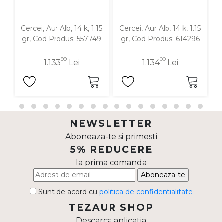
Cercei, Aur Alb, 14 k, 1.15
Cercei, Aur Alb, 14 k, 1.15
C
gr, Cod Produs: 557749
gr, Cod Produs: 614296
99
00
1.133
Lei
1.134
Lei
NEWSLETTER
Aboneaza-te si primesti
5% REDUCERE
la prima comanda
Aboneaza-te
Sunt de acord cu
politica de confidentialitate
TEZAUR SHOP
Descarca aplicatia