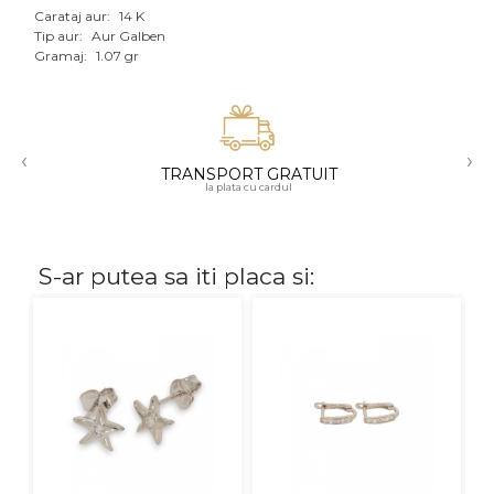
Carataj aur:
14 K
Aur mixt
Tip aur:
Aur Galben
Gramaj:
1.07 gr
CARATAJ
14K
‹
›
18K
TRANSPORT GRATUIT
la plata cu cardul
22K
PIATRA
S-ar putea sa iti placa si:
Fara pietre
Cu pietre
Diamante