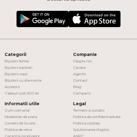
Categorii
Companie
Bijuterii femei
Despre noi
Bijuterii barbati
Cariere
Bijuterii copii
Agentii
Bijuterii cu diamante
Contact
Accesorii
Blog
Cadouri sub 500 lei
Campanii
Informatii utile
Legal
Cum comand
Termeni si conditii
Modalitati de plata
Politica de confidentialitate
Conditii de livrare
Politica cookies
Politica de retur
Solutionarea litigiilor
Garantia produselor
ANPC