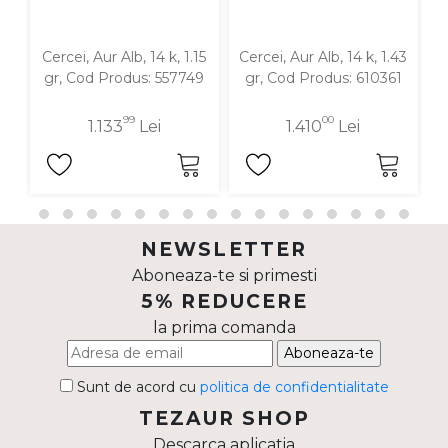
Cercei, Aur Alb, 14 k, 1.15
Cercei, Aur Alb, 14 k, 1.43
C
gr, Cod Produs: 557749
gr, Cod Produs: 610361
99
00
1.133
Lei
1.410
Lei
NEWSLETTER
Aboneaza-te si primesti
5% REDUCERE
la prima comanda
Aboneaza-te
Sunt de acord cu
politica de confidentialitate
TEZAUR SHOP
Descarca aplicatia