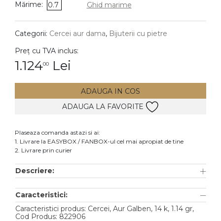
Mărime:
0.7
Ghid marime
DIAMANTE
Vezi toate
Categorii:
Cercei aur dama
,
Bijuterii cu pietre
Inele
Preț cu TVA inclus:
Cercei
1.124
Lei
00
Bratari
ADAUGA IN COS
Coliere
ADAUGA LA FAVORITE
Lanturi
Pandantive
Plaseaza comanda astazi si ai:
Accesorii
1. Livrare la EASYBOX / FANBOX-ul cel mai apropiat de tine
2. Livrare prin curier
TIP METAL
Descriere:
Aur galben
Caracteristici:
Aur alb
Caracteristici produs: Cercei, Aur Galben, 14 k, 1.14 gr,
Aur roz
Cod Produs: 822906