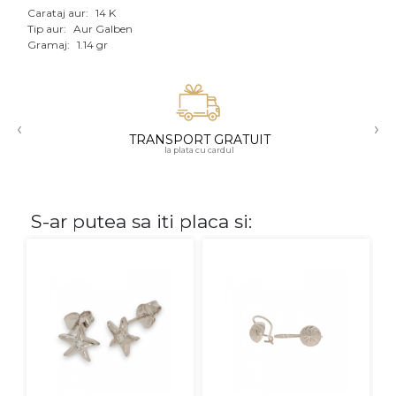
Carataj aur:
14 K
Aur mixt
Tip aur:
Aur Galben
Gramaj:
1.14 gr
CARATAJ
14K
‹
›
18K
TRANSPORT GRATUIT
la plata cu cardul
22K
PIATRA
S-ar putea sa iti placa si:
Fara pietre
Cu pietre
Diamante