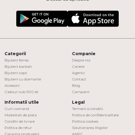
Categorii
Companie
Bijuterii femei
Despre noi
Bijuterii barbati
Cariere
Bijuterii copii
Agentii
Bijuterii cu diamante
Contact
Accesorii
Blog
Cadouri sub 500 lei
Campanii
Informatii utile
Legal
Cum comand
Termeni si conditii
Modalitati de plata
Politica de confidentialitate
Conditii de livrare
Politica cookies
Politica de retur
Solutionarea litigiilor
Garantia produselor
ANPC