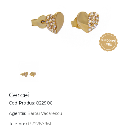
Inele
PIAT
Bratari
Cu 
Coliere
Dia
Lanturi
Pandantive
Accesorii
BIJUTERII COPII
Vezi toate
Inele
Cercei
Cercei
Cod Produs:
822906
Bratari
Coliere
Agentia:
Barbu Vacarescu
Lanturi
Telefon:
0372287961
Pandantive