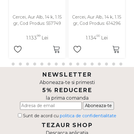
Cercei, Aur Alb, 14 k, 1.15
Cercei, Aur Alb, 14 k, 1.15
C
gr, Cod Produs: 557749
gr, Cod Produs: 614296
99
00
1.133
Lei
1.134
Lei
NEWSLETTER
Aboneaza-te si primesti
5% REDUCERE
la prima comanda
Aboneaza-te
Sunt de acord cu
politica de confidentialitate
TEZAUR SHOP
Descarca aplicatia