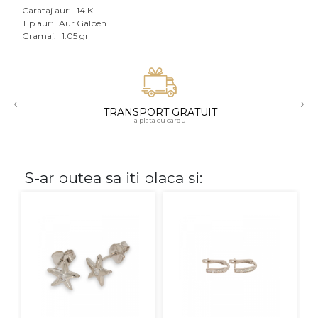
Carataj aur:
14 K
Aur mixt
Tip aur:
Aur Galben
Gramaj:
1.05 gr
CARATAJ
14K
‹
›
18K
TRANSPORT GRATUIT
la plata cu cardul
22K
PIATRA
S-ar putea sa iti placa si:
Fara pietre
Cu pietre
Diamante