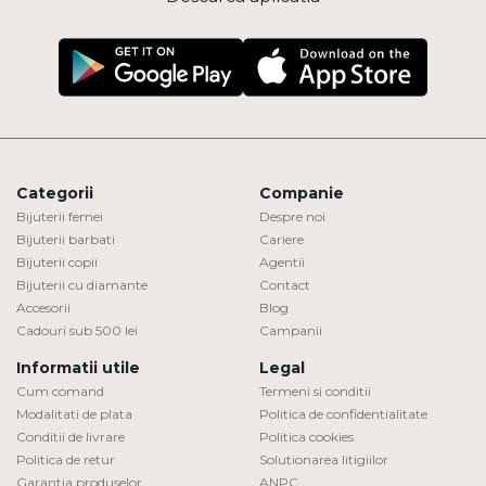
Categorii
Companie
Bijuterii femei
Despre noi
Bijuterii barbati
Cariere
Bijuterii copii
Agentii
Bijuterii cu diamante
Contact
Accesorii
Blog
Cadouri sub 500 lei
Campanii
Informatii utile
Legal
Cum comand
Termeni si conditii
Modalitati de plata
Politica de confidentialitate
Conditii de livrare
Politica cookies
Politica de retur
Solutionarea litigiilor
Garantia produselor
ANPC