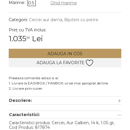
Mărime:
0.5
Ghid marime
DIAMANTE
Vezi toate
Categorii:
Cercei aur dama
,
Bijuterii cu pietre
Inele
Preț cu TVA inclus:
Cercei
1.035
Lei
00
Bratari
ADAUGA IN COS
Coliere
ADAUGA LA FAVORITE
Lanturi
Pandantive
Plaseaza comanda astazi si ai:
Accesorii
1. Livrare la EASYBOX / FANBOX-ul cel mai apropiat de tine
2. Livrare prin curier
TIP METAL
Descriere:
Aur galben
Caracteristici:
Aur alb
Caracteristici produs: Cercei, Aur Galben, 14 k, 1.05 gr,
Aur roz
Cod Produs: 817874