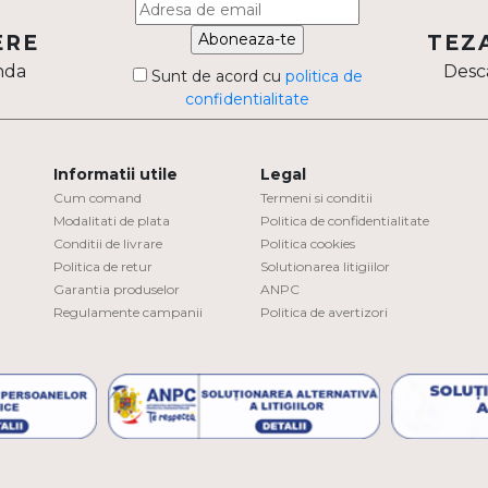
Aboneaza-te
ERE
TEZ
nda
Desca
Sunt de acord cu
politica de
confidentialitate
Informatii utile
Legal
Cum comand
Termeni si conditii
Modalitati de plata
Politica de confidentialitate
Conditii de livrare
Politica cookies
Politica de retur
Solutionarea litigiilor
Garantia produselor
ANPC
Regulamente campanii
Politica de avertizori