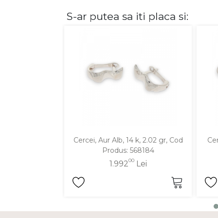
S-ar putea sa iti placa si:
DIAMANTE
Vezi toate
Inele
Cercei
Bratari
Coliere
Lanturi
Pandantive
Accesorii
Cercei, Aur Alb, 14 k, 2.02 gr, Cod
Cer
Produs: 568184
TIP METAL
00
1.992
Lei
Aur galben
Aur alb
Aur roz