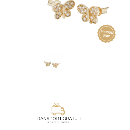
Vezi toate bijuteriile pentru femei
Inele
PIAT
Bratari
Cu 
Coliere
Dia
Lanturi
Pandantive
Accesorii
BIJUTERII COPII
Vezi toate
Inele
Cercei
Bratari
Coliere
TRANSPORT GRATUIT
Lanturi
la plata cu cardul
Pandantive