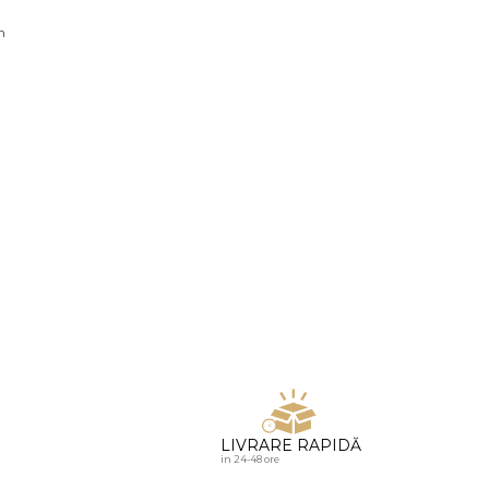
u diamante
n
LIVRARE RAPIDĂ
in 24-48 ore