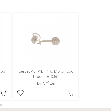
 Cod
Cercei, Aur Alb, 14 k, 1.43 gr, Cod
Cercei, Aur Alb,
Produs: 610361
Produ
00
1.410
Lei
1.1