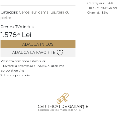
Carataj aur:
14 K
Vezi toate bijuteriile c
Tip aur:
Aur Galbe
RA
Categorii:
Cercei aur dama
,
Bijuterii cu
Gramaj:
1.6 gr
pietre
pietre
Preț cu TVA inclus:
mante
1.578
Lei
00
ADAUGA IN COS
ADAUGA LA FAVORITE
Plaseaza comanda astazi si ai:
1. Livrare la EASYBOX / FANBOX-ul cel mai
apropiat de tine
2. Livrare prin curier
CERTIFICAT DE GARANȚIE
bijuterii avizate și marcate de ANPC