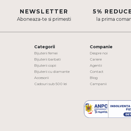
Aur mixt
NEWSLETTER
5% REDUC
Aboneaza-te si primesti
la prima coma
CARATAJ
14K
18K
Categorii
Companie
22K
Bijuterii femei
Despre noi
Bijuterii barbati
Cariere
Bijuterii copii
Agentii
PIATRA
Bijuterii cu diamante
Contact
Accesorii
Blog
Fara pietre
Cadouri sub 500 lei
Campanii
Cu pietre
Diamante