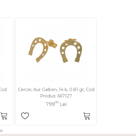
 Cod
Cercei, Aur Galben, 14 k, 0.81 gr, Cod
Cercei, Aur Alb,
Produs: 667127
Produ
00
799
Lei
83