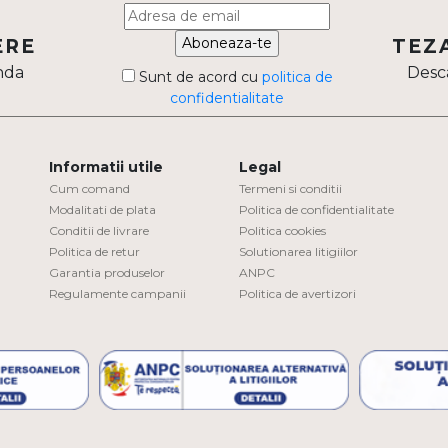
Aboneaza-te
ERE
TEZ
nda
Desca
Sunt de acord cu
politica de
confidentialitate
Informatii utile
Legal
Cum comand
Termeni si conditii
Modalitati de plata
Politica de confidentialitate
Conditii de livrare
Politica cookies
Politica de retur
Solutionarea litigiilor
Garantia produselor
ANPC
Regulamente campanii
Politica de avertizori