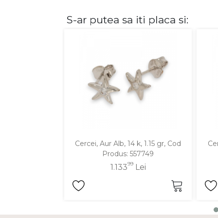
S-ar putea sa iti placa si:
DIAMANTE
Vezi toate
Inele
Cercei
Bratari
Coliere
Lanturi
Pandantive
Accesorii
Cercei, Aur Alb, 14 k, 1.15 gr, Cod
Cer
Produs: 557749
TIP METAL
99
1.133
Lei
Aur galben
Aur alb
Aur roz