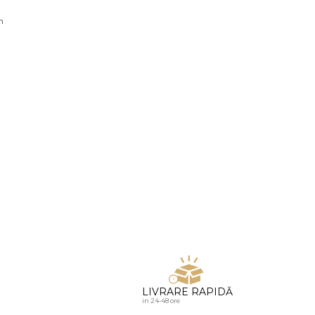
u diamante
n
LIVRARE RAPIDĂ
in 24-48 ore