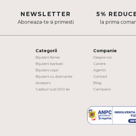
Aur mixt
NEWSLETTER
5% REDUC
CARATAJ
Aboneaza-te si primesti
la prima coma
14K
18K
Categorii
Companie
22K
Bijuterii femei
Despre noi
Bijuterii barbati
Cariere
PIATRA
Bijuterii copii
Agentii
Bijuterii cu diamante
Contact
Fara pietre
Accesorii
Blog
Cadouri sub 500 lei
Campanii
Cu pietre
Diamante