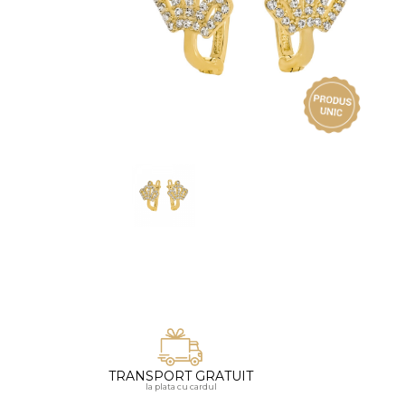
Vezi toate bijuteriile pentru femei
Inele
PIAT
Bratari
Cu 
Coliere
Dia
Lanturi
Pandantive
Accesorii
BIJUTERII COPII
Vezi toate
Inele
Cercei
Bratari
Coliere
Lanturi
TRANSPORT GRATUIT
la plata cu cardul
Pandantive