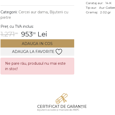
Carataj aur:
14 K
Vezi toate bijuteriile c
Tip aur:
Aur Galbe
RA
Categorii:
Cercei aur dama
,
Bijuterii cu
Gramaj:
2.02 gr
pietre
pietre
Preț cu TVA inclus:
mante
1.271
953
Lei
00
00
ADAUGA IN COS
ADAUGA LA FAVORITE
Ne pare rău, produsul nu mai este
in stoc!
CERTIFICAT DE GARANȚIE
bijuterii avizate și marcate de ANPC