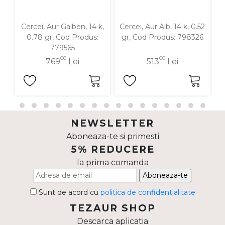
Cercei, Aur Galben, 14 k,
Cercei, Aur Alb, 14 k, 0.52
C
0.78 gr, Cod Produs:
gr, Cod Produs: 798326
779565
00
00
769
Lei
513
Lei
NEWSLETTER
Aboneaza-te si primesti
5% REDUCERE
la prima comanda
Aboneaza-te
Sunt de acord cu
politica de confidentialitate
TEZAUR SHOP
Descarca aplicatia