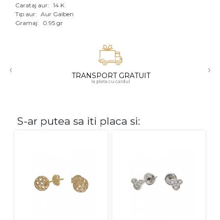
Carataj aur:
14 K
Aur mixt
Tip aur:
Aur Galben
Gramaj:
0.95 gr
CARATAJ
14K
‹
›
18K
TRANSPORT GRATUIT
la plata cu cardul
22K
PIATRA
S-ar putea sa iti placa si:
Fara pietre
Cu pietre
Diamante