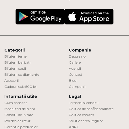
Categorii
Companie
Bijuterii femei
Despre noi
Bijuterii barbati
Cariere
Bijuterii copii
Agentii
Bijuterii cu diamante
Contact
Accesorii
Blog
Cadouri sub 500 lei
Campanii
Informatii utile
Legal
Cum comand
Termeni si conditii
Modalitati de plata
Politica de confidentialitate
Conditii de livrare
Politica cookies
Politica de retur
Solutionarea litigiilor
Garantia produselor
ANPC