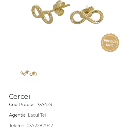
Inele
PIAT
Bratari
Cu 
Coliere
Dia
Lanturi
Pandantive
Accesorii
BIJUTERII COPII
Vezi toate
Inele
Cercei
Cercei
Cod Produs:
737423
Bratari
Coliere
Agentia:
Lacul Tei
Lanturi
Telefon:
0372287942
Pandantive