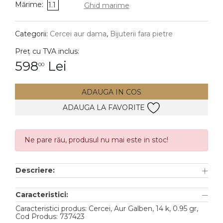
Mărime:
1.1
Ghid marime
DIAMANTE
Vezi toate
Categorii:
Cercei aur dama
,
Bijuterii fara pietre
Inele
Preț cu TVA inclus:
Cercei
598
Lei
00
Bratari
ADAUGA IN COS
Coliere
ADAUGA LA FAVORITE
Lanturi
Pandantive
Accesorii
Ne pare rău, produsul nu mai este in stoc!
TIP METAL
Descriere:
Aur galben
Caracteristici:
Aur alb
Caracteristici produs: Cercei, Aur Galben, 14 k, 0.95 gr,
Cod Produs: 737423
Aur roz