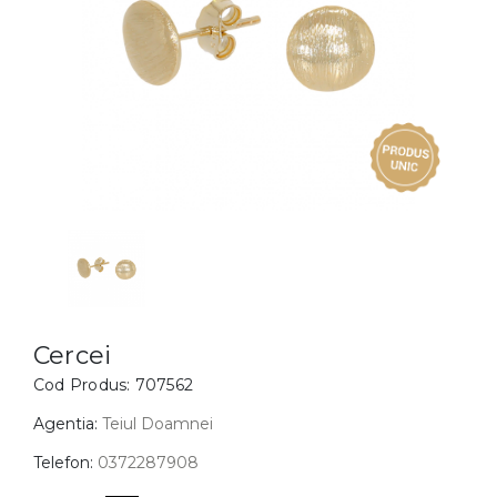
Inele
PIAT
Bratari
Cu 
Coliere
Dia
Lanturi
Pandantive
Accesorii
BIJUTERII COPII
Vezi toate
Inele
Cercei
Cercei
Cod Produs:
707562
Bratari
Coliere
Agentia:
Teiul Doamnei
Lanturi
Telefon:
0372287908
Pandantive