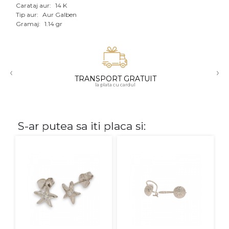
Carataj aur:
14 K
Aur mixt
Tip aur:
Aur Galben
Gramaj:
1.14 gr
CARATAJ
14K
‹
›
18K
TRANSPORT GRATUIT
la plata cu cardul
22K
PIATRA
S-ar putea sa iti placa si:
Fara pietre
Cu pietre
Diamante