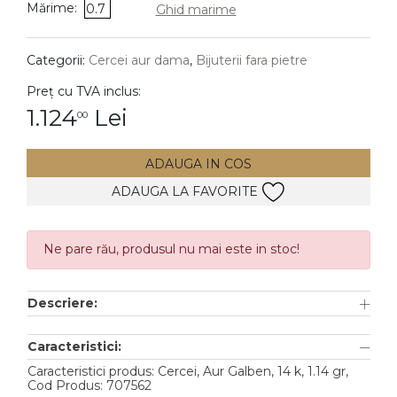
Mărime:
0.7
Ghid marime
DIAMANTE
Vezi toate
Categorii:
Cercei aur dama
,
Bijuterii fara pietre
Inele
Preț cu TVA inclus:
Cercei
1.124
Lei
00
Bratari
ADAUGA IN COS
Coliere
ADAUGA LA FAVORITE
Lanturi
Pandantive
Accesorii
Ne pare rău, produsul nu mai este in stoc!
TIP METAL
Descriere:
Aur galben
Caracteristici:
Aur alb
Caracteristici produs: Cercei, Aur Galben, 14 k, 1.14 gr,
Cod Produs: 707562
Aur roz