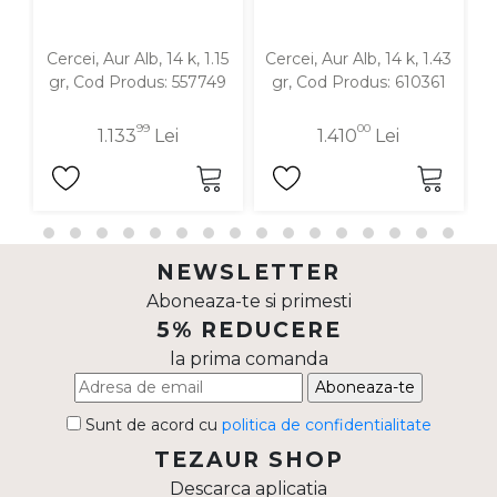
Cercei, Aur Alb, 14 k, 1.15
Cercei, Aur Alb, 14 k, 1.43
C
gr, Cod Produs: 557749
gr, Cod Produs: 610361
99
00
1.133
Lei
1.410
Lei
NEWSLETTER
Aboneaza-te si primesti
5% REDUCERE
la prima comanda
Aboneaza-te
Sunt de acord cu
politica de confidentialitate
TEZAUR SHOP
Descarca aplicatia