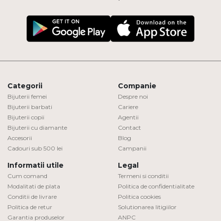
Categorii
Companie
Bijuterii femei
Despre noi
Bijuterii barbati
Cariere
Bijuterii copii
Agentii
Bijuterii cu diamante
Contact
Accesorii
Blog
Cadouri sub 500 lei
Campanii
Informatii utile
Legal
Cum comand
Termeni si conditii
Modalitati de plata
Politica de confidentialitate
Conditii de livrare
Politica cookies
Politica de retur
Solutionarea litigiilor
Garantia produselor
ANPC