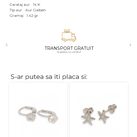
Carataj aur:
14 K
Aur mixt
Tip aur:
Aur Galben
Gramaj:
1.42 gr
CARATAJ
14K
‹
›
18K
TRANSPORT GRATUIT
la plata cu cardul
22K
PIATRA
S-ar putea sa iti placa si:
Fara pietre
Cu pietre
Diamante