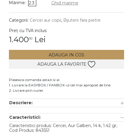
Mărime:
2.3
Ghid marime
DIAMANTE
Vezi toate
Categorii:
Cercei aur copii
,
Bijuterii fara pietre
Inele
Preț cu TVA inclus:
Cercei
1.400
Lei
00
Bratari
ADAUGA IN COS
Coliere
ADAUGA LA FAVORITE
Lanturi
Pandantive
Plaseaza comanda astazi si ai:
Accesorii
1. Livrare la EASYBOX / FANBOX-ul cel mai apropiat de tine
2. Livrare prin curier
TIP METAL
Descriere:
Aur galben
Caracteristici:
Aur alb
Caracteristici produs: Cercei, Aur Galben, 14 k, 1.42 gr,
Aur roz
Cod Produs: 843551