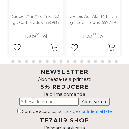
Cercei, Aur Alb, 14 k, 1.53
Cercei, Aur Alb, 14 k, 1.15
C
gr, Cod Produs: 559968
gr, Cod Produs: 557749
00
99
1.509
Lei
1.133
Lei
NEWSLETTER
Aboneaza-te si primesti
5% REDUCERE
la prima comanda
Aboneaza-te
Sunt de acord cu
politica de confidentialitate
TEZAUR SHOP
Descarca aplicatia