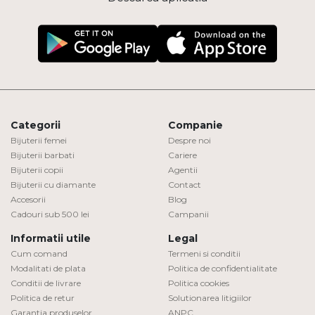
Categorii
Companie
Bijuterii femei
Despre noi
Bijuterii barbati
Cariere
Bijuterii copii
Agentii
Bijuterii cu diamante
Contact
Accesorii
Blog
Cadouri sub 500 lei
Campanii
Informatii utile
Legal
Cum comand
Termeni si conditii
Modalitati de plata
Politica de confidentialitate
Conditii de livrare
Politica cookies
Politica de retur
Solutionarea litigiilor
Garantia produselor
ANPC