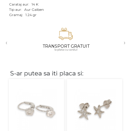
Carataj aur:
14 K
Aur mixt
Tip aur:
Aur Galben
Gramaj:
1.24 gr
CARATAJ
14K
‹
›
18K
TRANSPORT GRATUIT
la plata cu cardul
22K
PIATRA
S-ar putea sa iti placa si:
Fara pietre
Cu pietre
Diamante