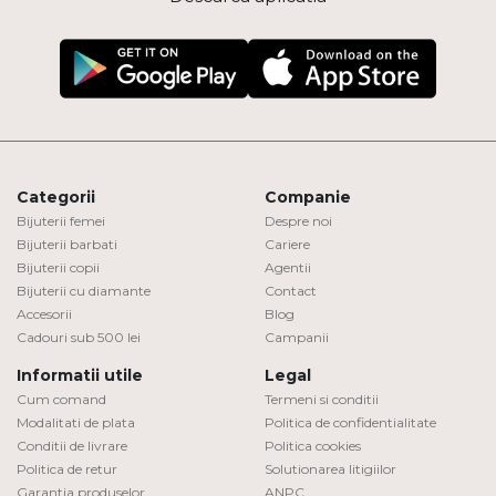
Categorii
Companie
Bijuterii femei
Despre noi
Bijuterii barbati
Cariere
Bijuterii copii
Agentii
Bijuterii cu diamante
Contact
Accesorii
Blog
Cadouri sub 500 lei
Campanii
Informatii utile
Legal
Cum comand
Termeni si conditii
Modalitati de plata
Politica de confidentialitate
Conditii de livrare
Politica cookies
Politica de retur
Solutionarea litigiilor
Garantia produselor
ANPC