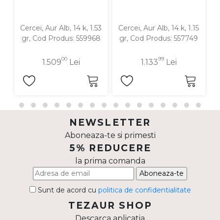
Cercei, Aur Alb, 14 k, 1.53
Cercei, Aur Alb, 14 k, 1.15
C
gr, Cod Produs: 559968
gr, Cod Produs: 557749
00
99
1.509
Lei
1.133
Lei
NEWSLETTER
Aboneaza-te si primesti
5% REDUCERE
la prima comanda
Aboneaza-te
Sunt de acord cu
politica de confidentialitate
TEZAUR SHOP
Descarca aplicatia