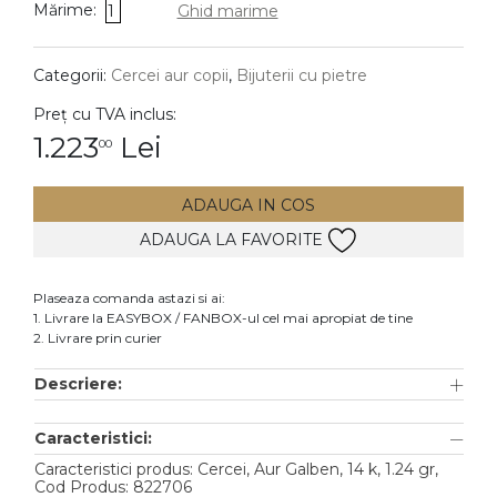
Mărime:
1
Ghid marime
DIAMANTE
Vezi toate
Categorii:
Cercei aur copii
,
Bijuterii cu pietre
Inele
Preț cu TVA inclus:
Cercei
1.223
Lei
00
Bratari
ADAUGA IN COS
Coliere
ADAUGA LA FAVORITE
Lanturi
Pandantive
Plaseaza comanda astazi si ai:
Accesorii
1. Livrare la EASYBOX / FANBOX-ul cel mai apropiat de tine
2. Livrare prin curier
TIP METAL
Descriere:
Aur galben
Caracteristici:
Aur alb
Caracteristici produs: Cercei, Aur Galben, 14 k, 1.24 gr,
Aur roz
Cod Produs: 822706